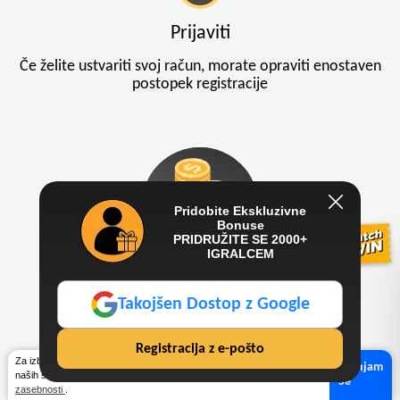
Prijaviti
Če želite ustvariti svoj račun, morate opraviti enostaven
postopek registracije
Pridobite Ekskluzivne
Bonuse
PRIDRUŽITE SE 2000+
IGRALCEM
3
Takojšen Dostop z Google
Vplačajte Depozit
Registracija z e-pošto
Za izboljšanje udobja uporabnikov uporabljamo piškotke. Z uporabo
PRIJA
PRIJA
PRIJA
PRIJA
PRIJA
Strinjam
Izberite za vas najprimernejši način plačila in opravite
naših storitev se strinjate z uporabo piškotkov in upoštevate
pravilnik o
Se
depozit v spletni igralnici
zasebnosti
.