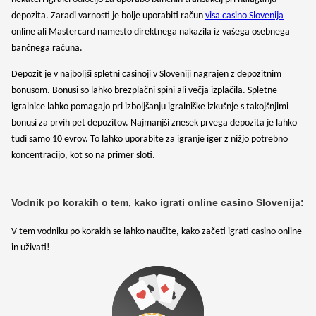
depozita. Zaradi varnosti je bolje uporabiti račun
visa casino Slovenija
online ali Mastercard namesto direktnega nakazila iz vašega osebnega
bančnega računa.
Depozit je v najboljši spletni casinoji v Sloveniji nagrajen z depozitnim
bonusom. Bonusi so lahko brezplačni spini ali večja izplačila. Spletne
igralnice lahko pomagajo pri izboljšanju igralniške izkušnje s takojšnjimi
bonusi za prvih pet depozitov. Najmanjši znesek prvega depozita je lahko
tudi samo 10 evrov. To lahko uporabite za igranje iger z nižjo potrebno
koncentracijo, kot so na primer sloti.
Vodnik po korakih o tem, kako igrati online casino Slovenija:
V tem vodniku po korakih se lahko naučite, kako začeti igrati casino online
in uživati!