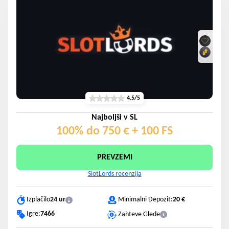
4.5/5
Najboljši v SL
100% do 750 € + 100 FS
PREVZEMI
SlotLords recenzija
Minimalni Depozit:
20 €
Izplačilo
24 ur
Igre:
7466
Zahteve Glede