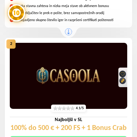
Visoka stavna zahteva in nizka meja stave ob aktivnem bonusu
Samoizključitev le prek e-pošte, brez samopostrežnih orodij
Neobjavljeno skupno število iger in razpršeni certifikati poštenosti
4.1/5
Najboljši v SL
100% do 500 € + 200 FS + 1 Bonus Crab