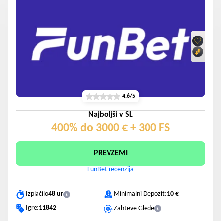
4.6/5
Najboljši v SL
400% do 3000 € + 300 FS
PREVZEMI
FunBet recenzija
Minimalni Depozit:
10 €
Izplačilo
48 ur
Igre:
11842
Zahteve Glede