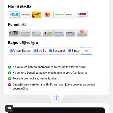
Načini plačila
Ponudniki
Razpoložljive igre
Andar Bahar
Bac Bo
Baccarat
Bingo
+25
Na voljo sta bonusa dobrodošlice za casino in športne stave
Na voljo so bonusi za ponovno polnjenje in povračila denarja
Posebne promocije za redne igralce
Depoziti prek Netellerja in Skrilla ne izpolnjujejo pogojev za bonuse
dobrodošlice