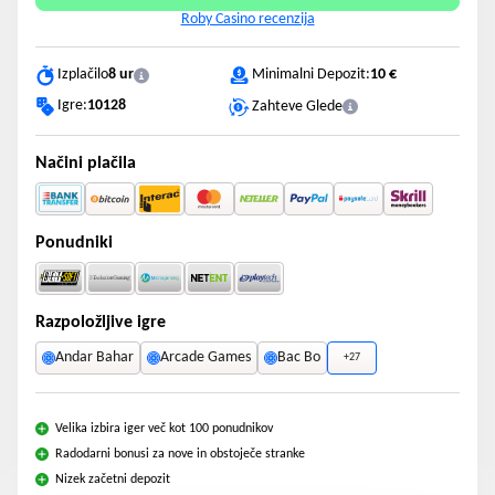
Roby Casino recenzija
Minimalni Depozit:
10 €
Izplačilo
8 ur
Igre:
10128
Zahteve Glede
Načini plačila
Ponudniki
Razpoložljive igre
Andar Bahar
Arcade Games
Bac Bo
+27
Velika izbira iger več kot 100 ponudnikov
We stand with people of Ukraine.
Radodarni bonusi za nove in obstoječe stranke
Russia is not “just” attacking the Ukraine people.
Nizek začetni depozit