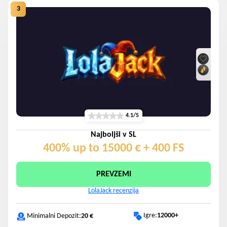
4.1/5
Najboljši v SL
400% up to 15000 € + 400 FS
PREVZEMI
LolaJack recenzija
Igre:
12000+
Minimalni Depozit:
20 €