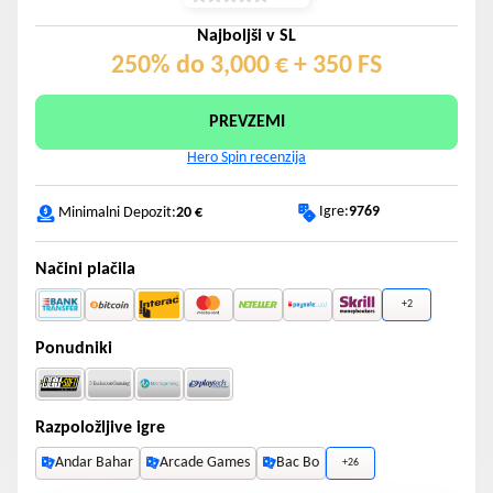
Najboljši v SL
250% do 3,000 € + 350 FS
PREVZEMI
Hero Spin recenzija
Igre:
9769
Minimalni Depozit:
20 €
Načini plačila
+2
Ponudniki
Razpoložljive igre
Andar Bahar
Arcade Games
Bac Bo
+26