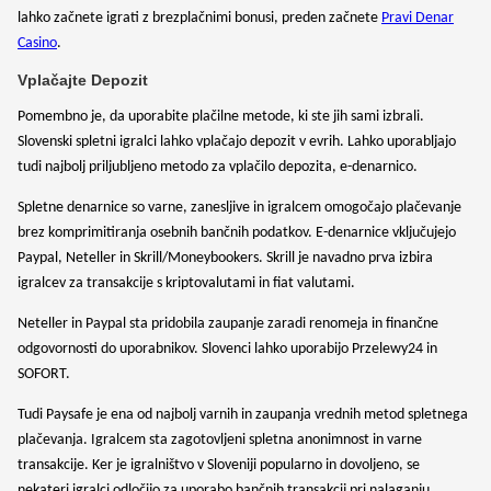
lahko začnete igrati z brezplačnimi bonusi, preden začnete
Pravi Denar
Casino
.
Vplačajte Depozit
Pomembno je, da uporabite plačilne metode, ki ste jih sami izbrali.
Slovenski spletni igralci lahko vplačajo depozit v evrih. Lahko uporabljajo
tudi najbolj priljubljeno metodo za vplačilo depozita, e-denarnico.
Spletne denarnice so varne, zanesljive in igralcem omogočajo plačevanje
brez komprimitiranja osebnih bančnih podatkov. E-denarnice vključujejo
Paypal, Neteller in Skrill/Moneybookers. Skrill je navadno prva izbira
igralcev za transakcije s kriptovalutami in fiat valutami.
Neteller in Paypal sta pridobila zaupanje zaradi renomeja in finančne
odgovornosti do uporabnikov. Slovenci lahko uporabijo Przelewy24 in
SOFORT.
Tudi Paysafe je ena od najbolj varnih in zaupanja vrednih metod spletnega
plačevanja. Igralcem sta zagotovljeni spletna anonimnost in varne
transakcije. Ker je igralništvo v Sloveniji popularno in dovoljeno, se
nekateri igralci odločijo za uporabo bančnih transakcij pri nalaganju