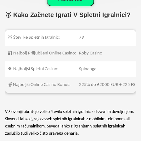
🥇 Kako Začnete Igrati V Spletni Igralnici?
🥇 Številke Spletnih Igralnic:
79
🔐 Najbolj Priljubljeni Online Casino:
Roby Casino
🍀 Najboljši Spletni Casino:
Spinanga
💰 Najboljši Online Casino Bonus:
225% do €2000 EUR + 225 FS
V Sloveniji obratuje veliko število spletnih igralnic z državnim dovoljenjem.
Slovenci lahko igrajo v vseh spletnih igralnicah z mobilnim telefonom ali
osebnim računalnikom. Seveda lahko z igranjem v spletnih igralnicah
zaslužijo tudi veliko čisto pravega denarja.