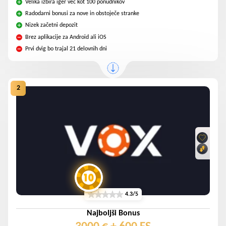
Velika izbira iger več kot 100 ponudnikov
Radodarni bonusi za nove in obstoječe stranke
Nizek začetni depozit
Brez aplikacije za Android ali iOS
Prvi dvig bo trajal 21 delovnih dni
4.3/5
Najboljši Bonus