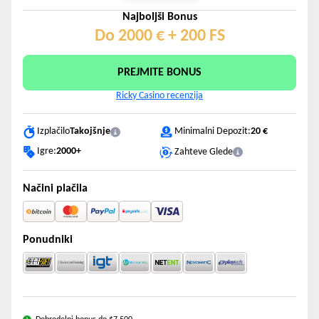
Najboljši Bonus
Do 2000 € + 200 FS
PREJMITE BONUS
Ricky Casino recenzija
Minimalni Depozit:
20 €
Izplačilo
Takojšnje
Igre:
2000+
Zahteve Glede
Načini plačila
Ponudniki