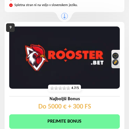
Spletna stran ni na voljo v slovenskem jeziku.
4.7/5
Najboljši Bonus
Do 5000 € + 300 FS
PREJMITE BONUS