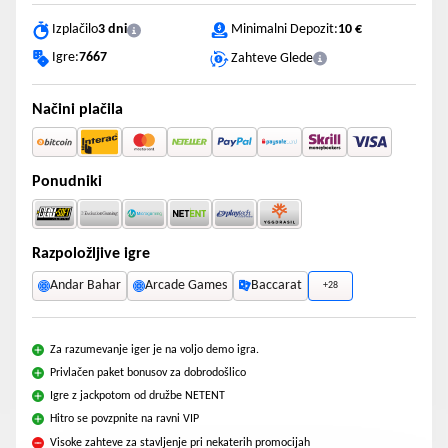
Minimalni Depozit:
10 €
Izplačilo
3 dni
Igre:
7667
Zahteve Glede
Načini plačila
Ponudniki
Razpoložljive igre
Andar Bahar
Arcade Games
Baccarat
+28
Za razumevanje iger je na voljo demo igra.
Privlačen paket bonusov za dobrodošlico
Igre z jackpotom od družbe NETENT
Hitro se povzpnite na ravni VIP
Visoke zahteve za stavljenje pri nekaterih promocijah