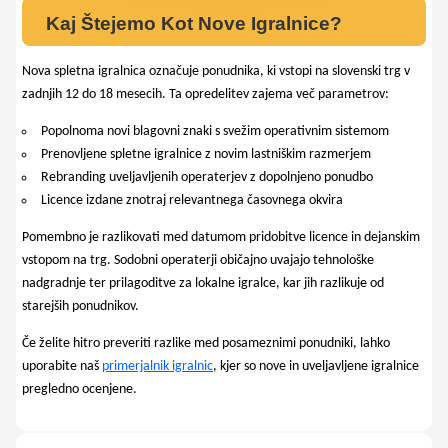
Kaj Štejemo Kot Nove Igralnice?
Nova spletna igralnica označuje ponudnika, ki vstopi na slovenski trg v
zadnjih 12 do 18 mesecih. Ta opredelitev zajema več parametrov:
Popolnoma novi blagovni znaki s svežim operativnim sistemom
Prenovljene spletne igralnice z novim lastniškim razmerjem
Rebranding uveljavljenih operaterjev z dopolnjeno ponudbo
Licence izdane znotraj relevantnega časovnega okvira
Pomembno je razlikovati med datumom pridobitve licence in dejanskim
vstopom na trg. Sodobni operaterji običajno uvajajo tehnološke
nadgradnje ter prilagoditve za lokalne igralce, kar jih razlikuje od
starejših ponudnikov.
Če želite hitro preveriti razlike med posameznimi ponudniki, lahko
uporabite naš
primerjalnik igralnic
, kjer so nove in uveljavljene igralnice
pregledno ocenjene.