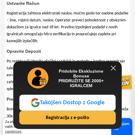
Ustvarite Račun
Registracija zahteva elektronski naslov, močno geslo ter osebne podatke
– ime, rojstni datum, naslov. Operater preveri polnoletnost z obveznim
dokazilom za igralce nad 18 let. Pravilno izpolnjeni podatki v novih
igralnicah omogočajo hitro verifikacijo in preprečujejo zaplete pri
kasnejših izplačilih.
Opravite Depozit
Po registraciji izberite plačilni razdelek in metodo – kartice procesirajo
takoj, banke počasneje. Minimalen polog znaša deset do dvajset
Pridobite Ekskluzivne
evrov. Preverite bonusno kodo pred potrditvijo, saj nove casino
Bonuse
PRIDRUŽITE SE 2000+
zahtevajo aktivacijo ob depozitu. SSL šifriranje ščiti transakcije nove
IGRALCEM
spletna igralnica in osebne podatke.
Prevzemite Bonus Dobrodošlice
Takojšen Dostop z Google
Bonusi aktivirajo samodejno ali z vnosom kode. Wagering običajno znaša
30x do 50x bonusa z rokom 30 dni. Primer: depozit 50 EUR z 100%
Registracija z e-pošto
Za izboljšanje udobja uporabnikov uporabljamo piškotke. Z uporabo
PRIJA
PRIJA
PRIJA
PRIJA
PRIJA
bonusom zahteva 3.000 EUR stav pri 30-kratnem wagering.
Strinjam
naših storitev se strinjate z uporabo piškotkov in upoštevate
pravilnik o
Se
Maksimalna stava med izpolnjevanjem ne sme presegati 5 EUR.
zasebnosti
.