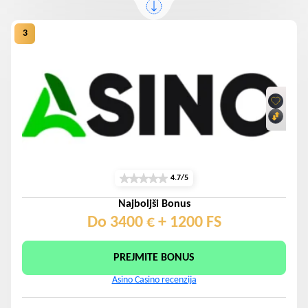
4.7/5
Najboljši Bonus
Do 3400 € + 1200 FS
PREJMITE BONUS
Asino Casino recenzija