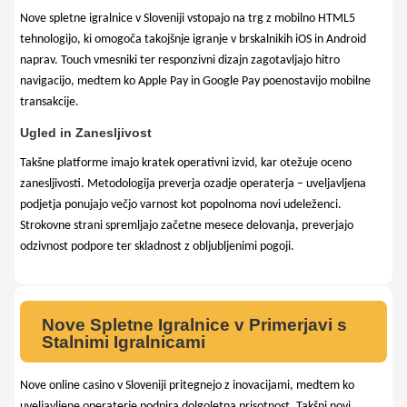
Nove spletne igralnice v Sloveniji vstopajo na trg z mobilno HTML5
tehnologijo, ki omogoča takojšnje igranje v brskalnikih iOS in Android
naprav. Touch vmesniki ter responzivni dizajn zagotavljajo hitro
navigacijo, medtem ko Apple Pay in Google Pay poenostavijo mobilne
transakcije.
Ugled in Zanesljivost
Takšne platforme imajo kratek operativni izvid, kar otežuje oceno
zanesljivosti. Metodologija preverja ozadje operaterja – uveljavljena
podjetja ponujajo večjo varnost kot popolnoma novi udeleženci.
Strokovne strani spremljajo začetne mesece delovanja, preverjajo
odzivnost podpore ter skladnost z obljubljenimi pogoji.
Nove Spletne Igralnice v Primerjavi s
Stalnimi Igralnicami
Nove online casino v Sloveniji pritegnejo z inovacijami, medtem ko
uveljavljene operaterje podpira dolgoletna prisotnost. Takšni novi