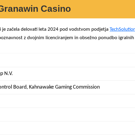
 Granawin Casino
ki je začela delovati leta 2024 pod vodstvom podjetja
TechSolutio
poznavnost z dvojnim licenciranjem in obsežno ponudbo igralnih 
p N.V.
ontrol Board, Kahnawake Gaming Commission