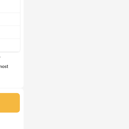
7
lnost