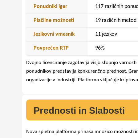
Ponudniki iger
117 različnih ponu
Plačilne možnosti
19 različnih metod
Jezikovni vmesnik
11 jezikov
Povprečen RTP
96%
Dvojno licenciranje zagotavlja višjo stopnjo varnos
ponudnikov predstavlja konkurenčno prednost. Granaw
organizacije v industriji. Platforma vključuje kripto
Prednosti in Slabosti
Nova spletna platforma prinaša množico možnosti in iz