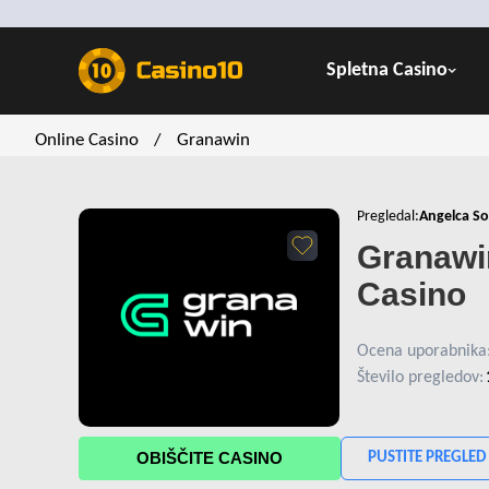
Spletna Casino
Online Casino
/
Granawin
Pregledal:
Angelca So
Granawi
Casino
Ocena uporabnika
Število pregledov:
OBIŠČITE CASINO
PUSTITE PREGLED