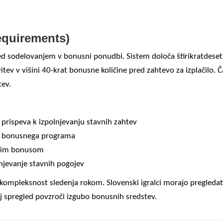
equirements)
ed sodelovanjem v bonusni ponudbi. Sistem določa štirikratdese
tev v višini 40-krat bonusne količine pred zahtevo za izplačilo. 
tev.
:
i prispeva k izpolnjevanju stavnih zahtev
 iz bonusnega programa
ivnim bonusom
njevanje stavnih pogojev
 kompleksnost sledenja rokom. Slovenski igralci morajo pregledat
 spregled povzroči izgubo bonusnih sredstev.