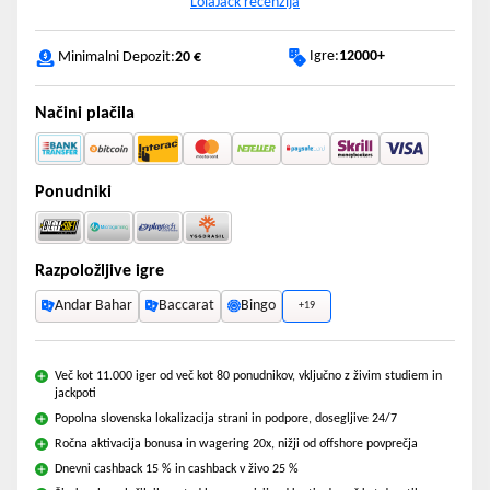
LolaJack recenzija
Igre:
12000+
Minimalni Depozit:
20 €
Načini plačila
Ponudniki
Razpoložljive igre
Andar Bahar
Baccarat
Bingo
+19
Več kot 11.000 iger od več kot 80 ponudnikov, vključno z živim studiem in
jackpoti
Popolna slovenska lokalizacija strani in podpore, dosegljive 24/7
Ročna aktivacija bonusa in wagering 20x, nižji od offshore povprečja
Dnevni cashback 15 % in cashback v živo 25 %