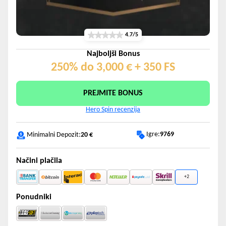
4.7/5
Najboljši Bonus
250% do 3,000 € + 350 FS
PREJMITE BONUS
Hero Spin recenzija
Igre:
9769
Minimalni Depozit:
20 €
Načini plačila
+2
Ponudniki