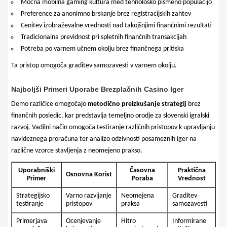
Močna mobilna gaming kultura med tehnološko pismeno populacijo
Preference za anonimno brskanje brez registracijskih zahtev
Cenitev izobraževalne vrednosti nad takojšnjimi finančnimi rezultati
Tradicionalna previdnost pri spletnih finančnih transakcijah
Potreba po varnem učnem okolju brez finančnega pritiska
Ta pristop omogoča graditev samozavesti v varnem okolju.
Najboljši Primeri Uporabe Brezplačnih Casino Iger
Demo različice omogočajo
metodično preizkušanje strategij
brez
finančnih posledic, kar predstavlja temeljno orodje za slovenski igralski
razvoj. Vadilni način omogoča testiranje različnih pristopov k upravljanju
navideznega proračuna ter analizo odzivnosti posameznih iger na
različne vzorce stavljenja z neomejeno prakso.
Uporabniški
Časovna
Praktična
Osnovna Korist
Primer
Poraba
Vrednost
Strategijsko
Varno razvijanje
Neomejena
Graditev
testiranje
pristopov
praksa
samozavesti
Primerjava
Ocenjevanje
Hitro
Informirane