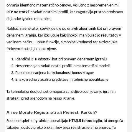
ohranja identično matematično osnovo, vključno z nespremenjenimi
RTP odstotki
in volatilnostnimi profili, kar zagotavlja pristno predstavo
dejanske igralne mehanike.
Naključni generator številk deluje po enakih algoritmih kot pri pravem
denarnem igranju, kar izključuje kakršnokoli manipulacijo rezultatov v
vadilnem načinu. Bonus funkcije, simbolne vrednosti ter aktivacijske
frekvence ostajajo neokrnjene.
Identični RTP odstotki kot pri pravem denarnem igranju
Nespremenjeni volatilnostni profili in matematični modeli
Popolno ohranjena funkcionalnost bonus krogov
Enakovredna vizualna predstava in tehnične specifikacije
Ta tehnološka dosljednost omogoča zanesljivo ocenjevanje igralnih
strategij pred prehodom na resno igranje.
Ali se Morate Registrirati ali Prenesti Karkoli?
Sodobne spletne igralnice uporabljajo
HTML5 tehnologijo
, ki omogoča
takojšen dostop preko brskalnikov brez registracije ali prenosov. Ta