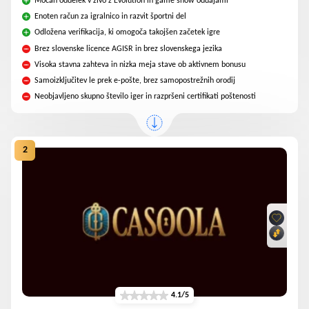
Močan oddelek v živo z Evolution in game show oddajami
Enoten račun za igralnico in razvit športni del
Odložena verifikacija, ki omogoča takojšen začetek igre
Brez slovenske licence AGISR in brez slovenskega jezika
Visoka stavna zahteva in nizka meja stave ob aktivnem bonusu
Samoizključitev le prek e-pošte, brez samopostrežnih orodij
Neobjavljeno skupno število iger in razpršeni certifikati poštenosti
4.1/5