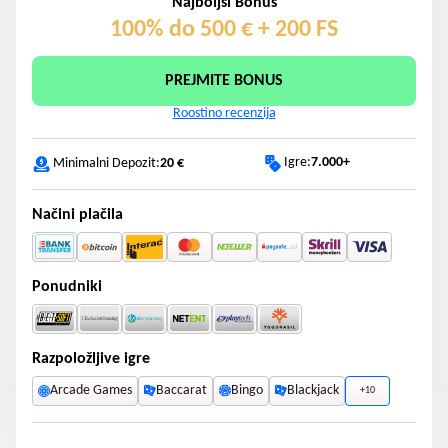
Najboljši Bonus
100% do 500 € + 200 FS
PREJMITE BONUS
Roostino recenzija
Igre:
7.000+
Minimalni Depozit:
20 €
Načini plačila
Ponudniki
Razpoložljive igre
Arcade Games
Baccarat
Bingo
Blackjack
+10