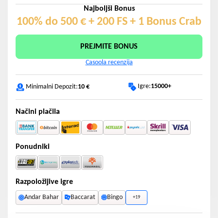
Najboljši Bonus
100% do 500 € + 200 FS + 1 Bonus Crab
PREJMITE BONUS
Casoola recenzija
Igre:
15000+
Minimalni Depozit:
10 €
Načini plačila
Ponudniki
Razpoložljive igre
Andar Bahar
Baccarat
Bingo
+19