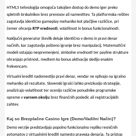
HTML5 tehnologija omogoča takojšen dostop do demo iger preko
spletnih brskalnikov brez prenosov ali namestitev. Ta platformska rešitev
zagotavlja identično gameplay mehaniko kot plačljive različice, pri
čemer ohranja
RTP vrednosti
, volatilnost in bonus funkcionalnosti.
Naključni generator številk deluje identično v demo in pravi denar
načinih, kar zagotavlja pošteno igranje brez manipulacij. Matematični
modeli ostajajo nespremenjeni, simbolne vrednosti ter payline strukture
ohranjajo pristnost, medtem ko bonus aktivacije sledijo enakim
frekvencam.
Virtualni krediti nadomestijo pravi denar, vendar ne vplivajo na igralno
mehaniko ali rezultate. Slovenski igralci lahko preizkusijo strategije,
analizirajo volatilnost ter ocenijo različne ponudnike programske
opreme v
varnem okolju
brez finančnih posledic ali registracijskih
zahtev.
Kaj so Brezplačne Casino Igre (Demo/Vadilni Način)?
Demo verzije predstavljajo popolno funkcionalno repliko resničnih
avtomatov z virtualnimi krediti namesto pravega denarja. Ta pristop