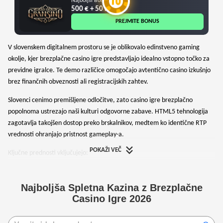
Najboljši Bonus
Lottery
€1000
500 € + 50 FS
Lotto
Mahjong
€1100
PREJMITE BONUS
Mega Ball
€1200
Monopoly
Monopoly Live
€1450
V slovenskem digitalnem prostoru se je oblikovalo edinstveno gaming
None
okolje, kjer brezplačne casino igre predstavljajo idealno vstopno točko za
Poker
€1500
Roulette
previdne igralce. Te demo različice omogočajo avtentično casino izkušnjo
€2000
Scopa
brez finančnih obveznosti ali registracijskih zahtev.
Scopone
€2450
Scratch Cards
€2500
Sic Bo
Slovenci cenimo premišljene odločitve, zato casino igre brezplačno
Slingo
popolnoma ustrezajo naši kulturi odgovorne zabave. HTML5 tehnologija
€2600
Slot Machines
zagotavlja takojšen dostop preko brskalnikov, medtem ko identične RTP
Solitary
€2999
Sudoku
vrednosti ohranjajo pristnost gameplay-a.
€3000
Teen Patti
Tresette
€3400
POKAŽI VEČ
Ključne prednosti vključujejo:
Video Poker
€3500
Takojšen dostop brez prenosov ali računov
€4000
Varno učenje pravil in strategij
Najboljša Spletna Kazina z Brezplačne
€4250
Testiranje različnih ponudnikov programske opreme
Casino Igre 2026
€5000
Popolna mobilna združljivost na iOS in Android napravah
€5500
Primerjava volatilnosti pred pravim igranjem