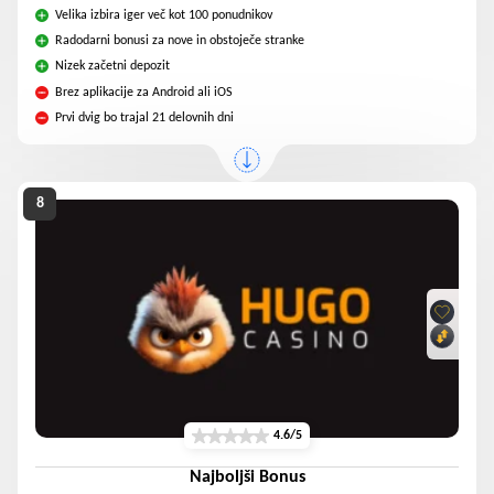
This is a war against democratic values, human rights
Velika izbira iger več kot 100 ponudnikov
and peace. We can make impact and help with our
Radodarni bonusi za nove in obstoječe stranke
donations.
Nizek začetni depozit
Brez aplikacije za Android ali iOS
Donate Option 1
Prvi dvig bo trajal 21 delovnih dni
Donate Option 2
4.6/5
Najboljši Bonus