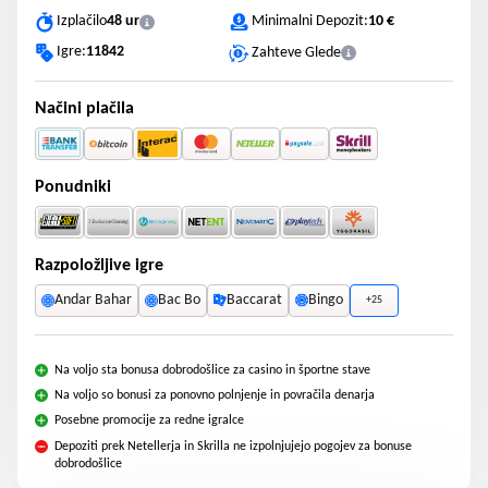
Minimalni Depozit:
10 €
Izplačilo
48 ur
Igre:
11842
Zahteve Glede
Načini plačila
Ponudniki
Razpoložljive igre
Andar Bahar
Bac Bo
Baccarat
Bingo
+25
Na voljo sta bonusa dobrodošlice za casino in športne stave
Na voljo so bonusi za ponovno polnjenje in povračila denarja
Posebne promocije za redne igralce
Depoziti prek Netellerja in Skrilla ne izpolnjujejo pogojev za bonuse
dobrodošlice