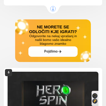
NE MORETE SE
ODLOČITI KJE IGRATI?
Odgovorite na nekaj vprašanj in
našli bomo vašo idealno
blagovno znamko
Pojdimo