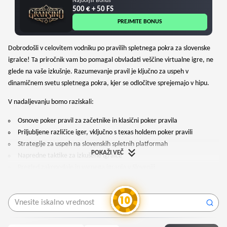
Najboljši Bonus
Lottery
€1000
500 € + 50 FS
Lotto
Mahjong
€1100
PREJMITE BONUS
Mega Ball
€1200
Monopoly
Monopoly Live
€1450
Dobrodošli v celovitem vodniku po pravilih spletnega pokra za slovenske
None
igralce! Ta priročnik vam bo pomagal obvladati veščine virtualne igre, ne
Poker
€1500
Roulette
glede na vaše izkušnje. Razumevanje pravil je ključno za uspeh v
€2000
Scopa
dinamičnem svetu spletnega pokra, kjer se odločitve sprejemajo v hipu.
Scopone
€2450
Scratch Cards
€2500
Sic Bo
V nadaljevanju bomo raziskali:
Slingo
€2600
Slot Machines
Osnove poker pravil za začetnike in klasični poker pravila
Solitary
€2999
Priljubljene različice iger, vključno s texas holdem poker pravili
Sudoku
€3000
Teen Patti
Strategije za uspeh na slovenskih spletnih platformah
Tresette
€3400
POKAŽI VEČ
Napredne taktike za izkušene igralce
Video Poker
€3500
Pregled zakonodaje in varnega igranja v Sloveniji
€4000
Pripravite se na poglobljeno potovanje v svet spletnega pokra!
€4250
€5000
€5500