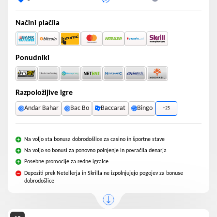
Načini plačila
Ponudniki
Razpoložljive igre
Andar Bahar
Bac Bo
Baccarat
Bingo
+25
Na voljo sta bonusa dobrodošlice za casino in športne stave
Na voljo so bonusi za ponovno polnjenje in povračila denarja
Posebne promocije za redne igralce
Depoziti prek Netellerja in Skrilla ne izpolnjujejo pogojev za bonuse
dobrodošlice