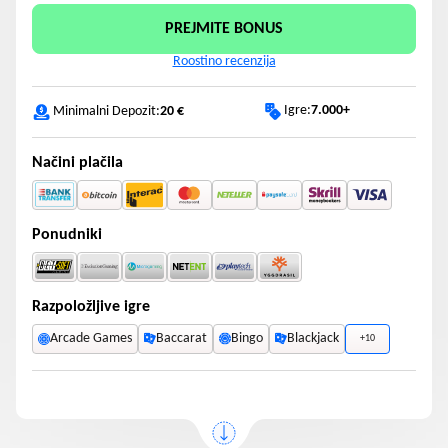
PREJMITE BONUS
Roostino recenzija
Igre:
7.000+
Minimalni Depozit:
20 €
Načini plačila
Ponudniki
Razpoložljive igre
Arcade Games
Baccarat
Bingo
Blackjack
+10