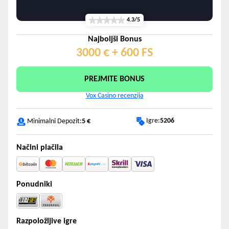
4.3/5
Najboljši Bonus
3000 € + 600 FS
PREJMITE BONUS
Vox Casino recenzija
Igre:
5206
Minimalni Depozit:
5 €
Načini plačila
Ponudniki
Razpoložljive igre