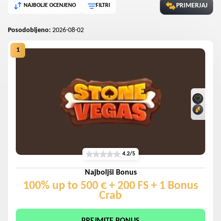
€6000
PRIMERJAJ
NAJBOLJE OCENJENO
FILTRI
€6500
Posodobljeno:
2026-08-02
€7000
€8000
€9500
€10000
€15000
€20000
4.2/5
Najboljši Bonus
100% up to 500 € + 200 FS + 1 Bonus
Crab
PREJMITE BONUS