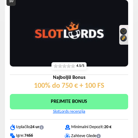
4.5/5
Najboljši Bonus
100% do 750 € + 100 FS
PREJMITE BONUS
SlotLords recenzija
Minimalni Depozit:
20 €
Izplačilo
24 ur
Igre:
7466
Zahteve Glede