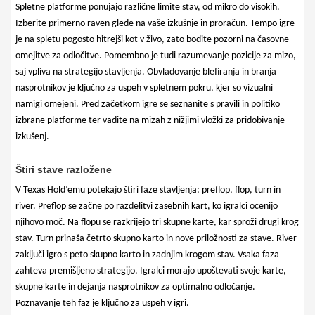
Spletne platforme ponujajo različne limite stav, od mikro do visokih.
Izberite primerno raven glede na vaše izkušnje in proračun. Tempo igre
je na spletu pogosto hitrejši kot v živo, zato bodite pozorni na časovne
omejitve za odločitve. Pomembno je tudi razumevanje pozicije za mizo,
saj vpliva na strategijo stavljenja. Obvladovanje blefiranja in branja
nasprotnikov je ključno za uspeh v spletnem pokru, kjer so vizualni
namigi omejeni. Pred začetkom igre se seznanite s pravili in politiko
izbrane platforme ter vadite na mizah z nižjimi vložki za pridobivanje
izkušenj.
Štiri stave razložene
V Texas Hold’emu potekajo štiri faze stavljenja: preflop, flop, turn in
river. Preflop se začne po razdelitvi zasebnih kart, ko igralci ocenijo
njihovo moč. Na flopu se razkrijejo tri skupne karte, kar sproži drugi krog
stav. Turn prinaša četrto skupno karto in nove priložnosti za stave. River
zaključi igro s peto skupno karto in zadnjim krogom stav. Vsaka faza
zahteva premišljeno strategijo. Igralci morajo upoštevati svoje karte,
skupne karte in dejanja nasprotnikov za optimalno odločanje.
Poznavanje teh faz je ključno za uspeh v igri.