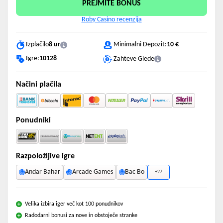
PREJMITE BONUS
Roby Casino recenzija
Minimalni Depozit:
10 €
Izplačilo
8 ur
Igre:
10128
Zahteve Glede
Načini plačila
Ponudniki
Razpoložljive igre
Andar Bahar
Arcade Games
Bac Bo
+27
We stand with people of Ukraine.
Velika izbira iger več kot 100 ponudnikov
Russia is not “just” attacking the Ukraine people.
Radodarni bonusi za nove in obstoječe stranke