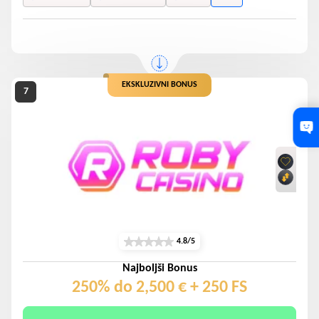
EKSKLUZIVNI BONUS
4.8/5
Najboljši Bonus
250% do 2,500 € + 250 FS