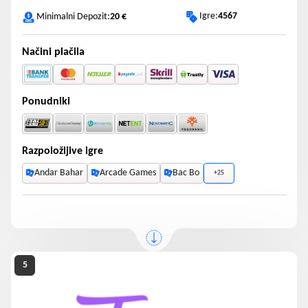
Igre:
4567
Minimalni Depozit:
20 €
Načini plačila
Ponudniki
Razpoložljive igre
Andar Bahar
Arcade Games
Bac Bo
+25