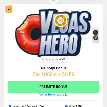
4.5/5
Najboljši Bonus
Do 1000 € + 50 FS
PREJMITE BONUS
Vegas Hero recenzija
Igre:
1300
Minimalni Depozit:
10 €