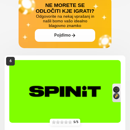
NE MORETE SE
ODLOČITI KJE IGRATI?
Odgovorite na nekaj vprašanj in
našli bomo vašo idealno
blagovno znamko
Pojdimo
5/5