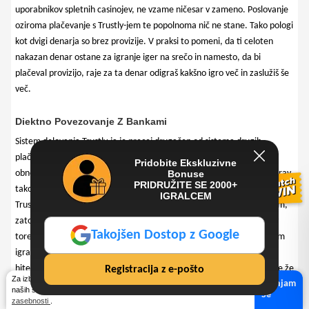
uporabnikov spletnih casinojev, ne vzame ničesar v zameno. Poslovanje
oziroma plačevanje s Trustly-jem te popolnoma nič ne stane. Tako pologi
kot dvigi denarja so brez provizije. V praksi to pomeni, da ti celoten
nakazan denar ostane za igranje iger na srečo in namesto, da bi
plačeval provizijo, raje za ta denar odigraš kakšno igro več in zaslužiš še
več.
Diektno Povezovanje Z Bankami
Sistem delovanja Trustly-ja je precej drugačen od sistema drugih
plačilnih metod. Ima svoj, drugačen način delovanja, ki se odlično
Pridobite Ekskluzivne
obnese. Trustly ni vaša spletna denarnica, kot je to na primer Skrill, prav
Bonuse
PRIDRUŽITE SE 2000+
tako ni nadomestek za vašo kreditno/debetno/predplačniško kartico.
IGRALCEM
Trustly temelji na povezavi med vašim igralniškim in bančnim računom,
zato brez bančnega računa s Trustlyjem ne morete plačevati. Trustly
Takojšen Dostop z Google
torej med vašim računom v spletni igralnici in vašim bančnim računom
igra vlogo brezplačnega posrednika, ki uporabniku omogoči varen in
hiter prenos plačilnih sredstev z enega na drug račun. Trustly sodeluje že
Registracija z e-pošto
Za izboljšanje udobja uporabnikov uporabljamo piškotke. Z uporabo
PRIJA
PRIJA
PRIJA
PRIJA
PRIJA
Strinjam
z več kot 100 bankami, tako da gre za preverjeno plačilno metodo.
naših storitev se strinjate z uporabo piškotkov in upoštevate
pravilnik o
Se
zasebnosti
.