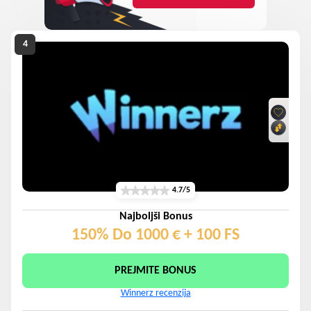
4.7/5
Najboljši Bonus
150% Do 1000 € + 100 FS
PREJMITE BONUS
Winnerz recenzija