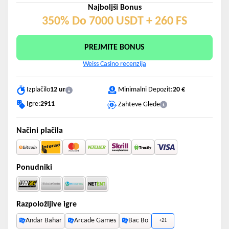
Najboljši Bonus
350% Do 7000 USDT + 260 FS
PREJMITE BONUS
Weiss Casino recenzija
Minimalni Depozit:
20 €
Izplačilo
12 ur
Igre:
2911
Zahteve Glede
Načini plačila
Ponudniki
Razpoložljive igre
We stand with people of Ukraine.
Russia is not “just” attacking the Ukraine people.
Andar Bahar
Arcade Games
Bac Bo
+21