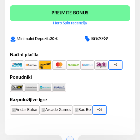
PREJMITE BONUS
Hero Spin recenzija
Igre:
9769
Minimalni Depozit:
20 €
Načini plačila
+2
Ponudniki
Razpoložljive igre
Andar Bahar
Arcade Games
Bac Bo
+26