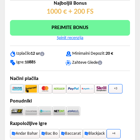
Najboljši Bonus
1000 € + 200 FS
PREJMITE BONUS
Spinit recenzija
Minimalni Depozit:
20 €
Izplačilo
12 ur
Igre:
10885
Zahteve Glede
Načini plačila
+3
Ponudniki
Razpoložljive igre
Andar Bahar
Bac Bo
Baccarat
Blackjack
+4