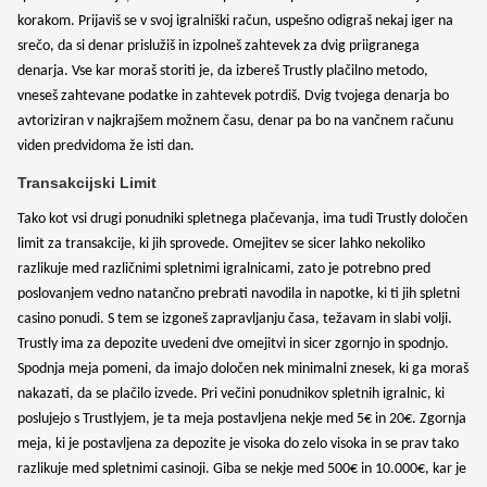
korakom. Prijaviš se v svoj igralniški račun, uspešno odigraš nekaj iger na
srečo, da si denar prislužiš in izpolneš zahtevek za dvig priigranega
denarja. Vse kar moraš storiti je, da izbereš Trustly plačilno metodo,
vneseš zahtevane podatke in zahtevek potrdiš. Dvig tvojega denarja bo
avtoriziran v najkrajšem možnem času, denar pa bo na vančnem računu
viden predvidoma že isti dan.
Transakcijski Limit
Tako kot vsi drugi ponudniki spletnega plačevanja, ima tudi Trustly določen
limit za transakcije, ki jih sprovede. Omejitev se sicer lahko nekoliko
razlikuje med različnimi spletnimi igralnicami, zato je potrebno pred
poslovanjem vedno natančno prebrati navodila in napotke, ki ti jih spletni
casino ponudi. S tem se izgoneš zapravljanju časa, težavam in slabi volji.
Trustly ima za depozite uvedeni dve omejitvi in sicer zgornjo in spodnjo.
Spodnja meja pomeni, da imajo določen nek minimalni znesek, ki ga moraš
nakazati, da se plačilo izvede. Pri večini ponudnikov spletnih igralnic, ki
poslujejo s Trustlyjem, je ta meja postavljena nekje med 5€ in 20€. Zgornja
meja, ki je postavljena za depozite je visoka do zelo visoka in se prav tako
razlikuje med spletnimi casinoji. Giba se nekje med 500€ in 10.000€, kar je