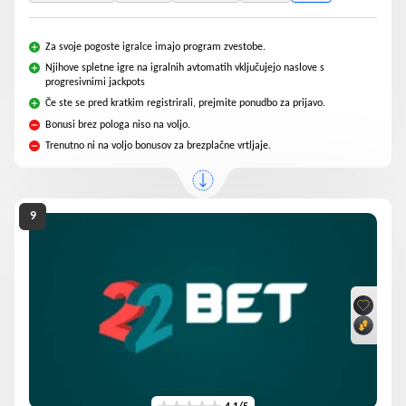
Za svoje pogoste igralce imajo program zvestobe.
Njihove spletne igre na igralnih avtomatih vključujejo naslove s
progresivnimi jackpots
Če ste se pred kratkim registrirali, prejmite ponudbo za prijavo.
Bonusi brez pologa niso na voljo.
Trenutno ni na voljo bonusov za brezplačne vrtljaje.