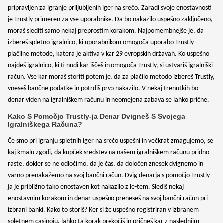
pripravljen za igranje priljubljenih iger na srečo. Zaradi svoje enostavnosti
je Trustly primeren za vse uporabnike. Da bo nakazilo uspešno zaključeno,
moraš slediti samo nekaj preprostim korakom. Najpomembnejše je, da
izbereš spletno igralnico, ki uporabnikom omogoča uporabo Trustly
plačilne metode, katera je aktiva v kar 29 evropskih državah. Ko uspešno
najdeš igralnico, ki ti nudi kar iščeš in omogoča Trustly, si ustvariš igralniški
račun. Vse kar moraš storiti potem je, da za plačilo metodo izbereš Trustly,
vneseš bančne podatke in potrdiš prvo nakazilo. V nekaj trenutkih bo
denar viden na igralniškem računu in neomejena zabava se lahko prične.
Kako S Pomočjo Trustly-ja Denar Dvigneš S Svojega
Igralniškega Računa?
Če smo pri igranju spletnih iger na srečo uspešni in večkrat zmagujemo, se
kaj kmalu zgodi, da kupček sredstev na našem igralniškem računu pridno
raste, dokler se ne odločimo, da je čas, da določen znesek dvignemo in
varno prenakažemo na svoj bančni račun. Dvig denarja s pomočjo Trustly-
ja je približno tako enostaven kot nakazilo z le-tem. Slediš nekaj
enostavnim korakom in denar uspešno preneseš na svoj bančni račun pri
izbrani banki. Kako to storiš? Ker si že uspešno registriran v izbranem
spletnem casinoju, lahko ta korak prekočiš in pričneš kar z naslednjim