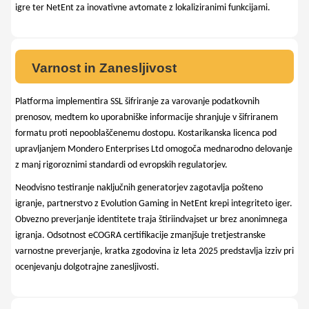
igre ter NetEnt za inovativne avtomate z lokaliziranimi funkcijami.
Donate Option 2
Varnost in Zanesljivost
Platforma implementira SSL šifriranje za varovanje podatkovnih
prenosov, medtem ko uporabniške informacije shranjuje v šifriranem
formatu proti nepooblaščenemu dostopu. Kostarikanska licenca pod
upravljanjem Mondero Enterprises Ltd omogoča mednarodno delovanje
z manj rigoroznimi standardi od evropskih regulatorjev.
Neodvisno testiranje naključnih generatorjev zagotavlja pošteno
igranje, partnerstvo z Evolution Gaming in NetEnt krepi integriteto iger.
Obvezno preverjanje identitete traja štiriindvajset ur brez anonimnega
igranja. Odsotnost eCOGRA certifikacije zmanjšuje tretjestranske
varnostne preverjanje, kratka zgodovina iz leta 2025 predstavlja izziv pri
ocenjevanju dolgotrajne zanesljivosti.