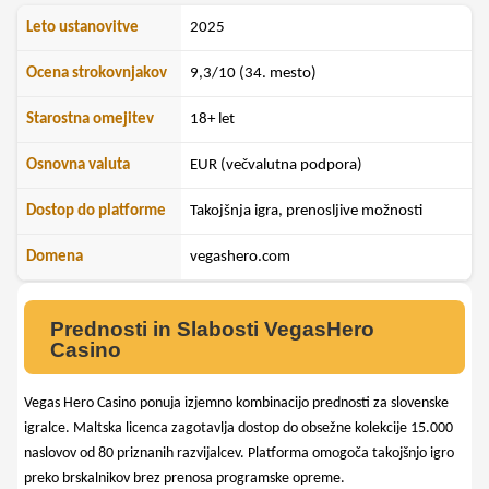
Leto ustanovitve
2025
Ocena strokovnjakov
9,3/10 (34. mesto)
Starostna omejitev
18+ let
Osnovna valuta
EUR (večvalutna podpora)
Dostop do platforme
Takojšnja igra, prenosljive možnosti
Domena
vegashero.com
Prednosti in Slabosti VegasHero
Casino
Vegas Hero Casino ponuja izjemno kombinacijo prednosti za slovenske
igralce. Maltska licenca zagotavlja dostop do obsežne kolekcije 15.000
naslovov od 80 priznanih razvijalcev. Platforma omogoča takojšnjo igro
preko brskalnikov brez prenosa programske opreme.