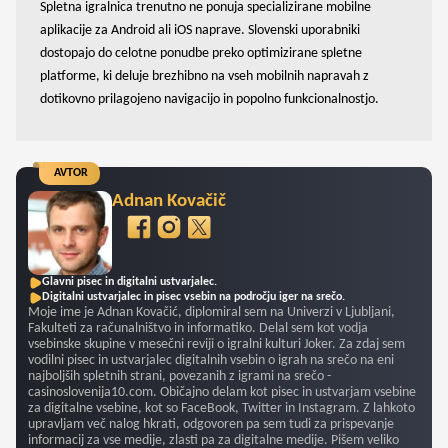
Spletna igralnica trenutno ne ponuja specializirane mobilne
aplikacije za Android ali iOS naprave. Slovenski uporabniki
dostopajo do celotne ponudbe preko optimizirane spletne
platforme, ki deluje brezhibno na vseh mobilnih napravah z
dotikovno prilagojeno navigacijo in popolno funkcionalnostjo.
AVTOR
Adnan Kovačič
Glavni pisec in digitalni ustvarjalec.
Digitalni ustvarjalec in pisec vsebin na področju iger na srečo.
Moje ime je Adnan Kovačić, diplomiral sem na Univerzi v Ljubljani,
Fakulteti za računalništvo in informatiko. Delal sem kot vodja
vsebinske skupine v mesečni reviji o igralni kulturi Joker. Za zdaj sem
vodilni pisec in ustvarjalec digitalnih vsebin o igrah na srečo na eni
najboljših spletnih strani, povezanih z igrami na srečo -
casinoslovenija10.com. Običajno delam kot pisec in ustvarjam vsebine
za digitalne vsebine, kot so FaceBook, Twitter in Instagram. Z lahkoto
upravljam več nalog hkrati, odgovoren pa sem tudi za prispevanje
informacij za vse medije, zlasti pa za digitalne medije. Pišem veliko