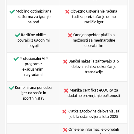
Mobilno optimizirana
Obvezno ustvarjanje računa
platforma za igranje
tudi za preizkušanje demo
na poti
različic iger
Različne oblike
Omejen spekter plačilnih
povračil z ugodnimi
možnosti za mednarodne
pogoji
uporabnike
Profesionalni VIP
Bančni nakazila zahtevajo 3–5
program z
delovnih dni za dokončanje
ekskluzivnimi
transakcije
nagradami
Kombinirana ponudba
Manjka certifikat eCOGRA za
iger na srečo in
dodatno preverjanje poštenosti
športnih stav
Kratka zgodovina delovanja, saj
je bila ustanovljena leta 2025
Omejene informacije o orodjih