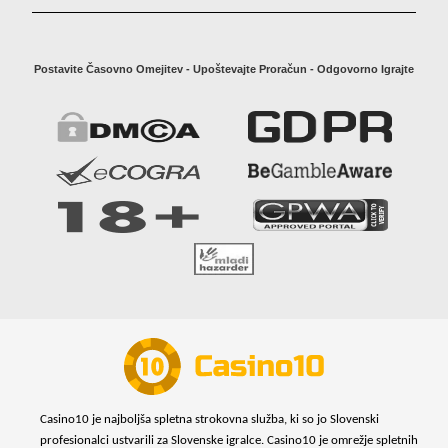
Postavite Časovno Omejitev - Upoštevajte Proračun - Odgovorno Igrajte
Casino10 je najboljša spletna strokovna služba, ki so jo Slovenski
profesionalci ustvarili za Slovenske igralce. Casino10 je omrežje spletnih