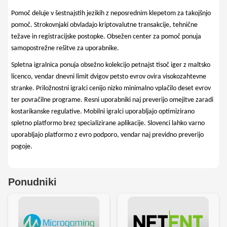
Pomoč deluje v šestnajstih jezikih z neposrednim klepetom za takojšnjo
pomoč. Strokovnjaki obvladajo kriptovalutne transakcije, tehnične
težave in registracijske postopke. Obsežen center za pomoč ponuja
samopostrežne rešitve za uporabnike.
Spletna igralnica ponuja obsežno kolekcijo petnajst tisoč iger z maltsko
licenco, vendar dnevni limit dvigov petsto evrov ovira visokozahtevne
stranke. Priložnostni igralci cenijo nizko minimalno vplačilo deset evrov
ter povračilne programe. Resni uporabniki naj preverijo omejitve zaradi
kostarikanske regulative. Mobilni igralci uporabljajo optimizirano
spletno platformo brez specializirane aplikacije. Slovenci lahko varno
uporabljajo platformo z evro podporo, vendar naj previdno preverijo
pogoje.
Ponudniki