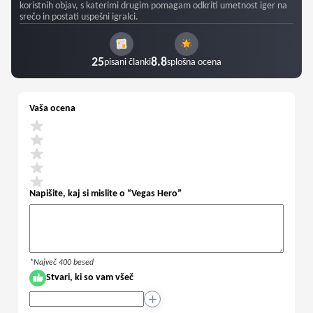
koristnih objav, s katerimi drugim pomagam odkriti umetnost iger na
srečo in postati uspešni igralci.
25
8.8
pisani članki
splošna ocena
Vaša ocena
Napišite, kaj si mislite o “
Vegas Hero
”
*Največ 400 besed
Stvari, ki so vam všeč
+