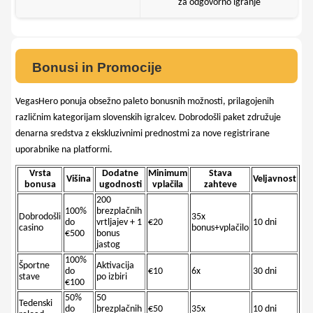
za odgovorno igranje
Bonusi in Promocije
VegasHero ponuja obsežno paleto bonusnih možnosti, prilagojenih
različnim kategorijam slovenskih igralcev. Dobrodošli paket združuje
denarna sredstva z ekskluzivnimi prednostmi za nove registrirane
uporabnike na platformi.
Vrsta
Dodatne
Minimum
Stava
Višina
Veljavnost
bonusa
ugodnosti
vplačila
zahteve
200
100%
brezplačnih
Dobrodošli
35x
do
vrtljajev + 1
€20
10 dni
casino
bonus+vplačilo
€500
bonus
jastog
100%
Športne
Aktivacija
do
€10
6x
30 dni
stave
po izbiri
€100
50%
50
Tedenski
do
brezplačnih
€50
35x
10 dni