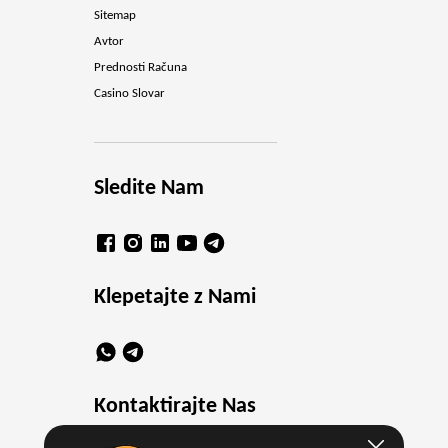
Sitemap
Avtor
Prednosti Računa
Casino Slovar
Sledite Nam
Klepetajte z Nami
Kontaktirajte Nas