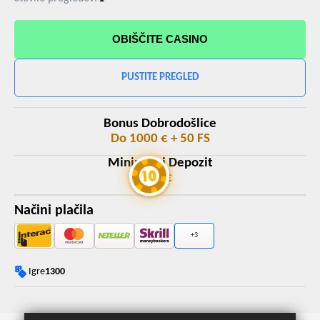
OBIŠČITE CASINO
PUSTITE PREGLED
Bonus Dobrodošlice
Do 1000 € + 50 FS
Minimalni Depozit
10 €
Načini plačila
+3
Igre
1300