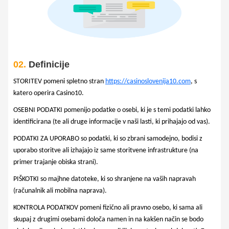
02.
Definicije
STORITEV pomeni spletno stran
https://casinoslovenija10.com
, s
katero operira Casino10.
OSEBNI PODATKI pomenijo podatke o osebi, ki je s temi podatki lahko
identificirana (te ali druge informacije v naši lasti, ki prihajajo od vas).
PODATKI ZA UPORABO so podatki, ki so zbrani samodejno, bodisi z
uporabo storitve ali izhajajo iz same storitvene infrastrukture (na
primer trajanje obiska strani).
PIŠKOTKI so majhne datoteke, ki so shranjene na vaših napravah
(računalnik ali mobilna naprava).
KONTROLA PODATKOV pomeni fizično ali pravno osebo, ki sama ali
skupaj z drugimi osebami določa namen in na kakšen način se bodo