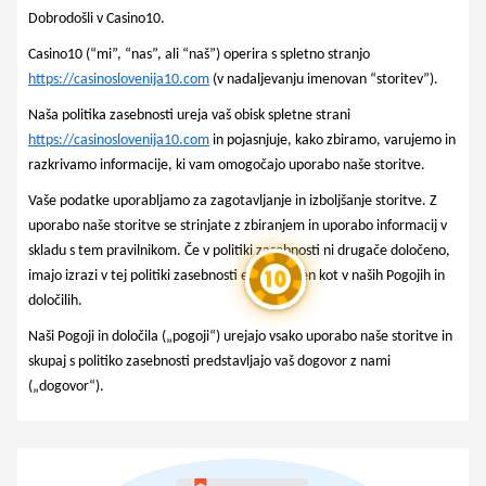
Dobrodošli v Casino10.
Casino10 (“mi”, “nas”, ali “naš”) operira s spletno stranjo
https://casinoslovenija10.com
(v nadaljevanju imenovan “storitev”).
Naša politika zasebnosti ureja vaš obisk spletne strani
https://casinoslovenija10.com
in pojasnjuje, kako zbiramo, varujemo in
razkrivamo informacije, ki vam omogočajo uporabo naše storitve.
Vaše podatke uporabljamo za zagotavljanje in izboljšanje storitve. Z
uporabo naše storitve se strinjate z zbiranjem in uporabo informacij v
skladu s tem pravilnikom. Če v politiki zasebnosti ni drugače določeno,
imajo izrazi v tej politiki zasebnosti enak pomen kot v naših Pogojih in
določilih.
Naši Pogoji in določila („pogoji“) urejajo vsako uporabo naše storitve in
skupaj s politiko zasebnosti predstavljajo vaš dogovor z nami
(„dogovor“).