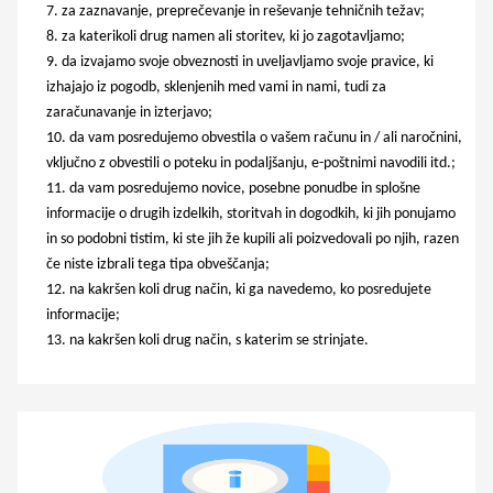
za zaznavanje, preprečevanje in reševanje tehničnih težav;
za katerikoli drug namen ali storitev, ki jo zagotavljamo;
da izvajamo svoje obveznosti in uveljavljamo svoje pravice, ki
izhajajo iz pogodb, sklenjenih med vami in nami, tudi za
zaračunavanje in izterjavo;
da vam posredujemo obvestila o vašem računu in / ali naročnini,
vključno z obvestili o poteku in podaljšanju, e-poštnimi navodili itd.;
da vam posredujemo novice, posebne ponudbe in splošne
informacije o drugih izdelkih, storitvah in dogodkih, ki jih ponujamo
in so podobni tistim, ki ste jih že kupili ali poizvedovali po njih, razen
če niste izbrali tega tipa obveščanja;
na kakršen koli drug način, ki ga navedemo, ko posredujete
informacije;
na kakršen koli drug način, s katerim se strinjate.