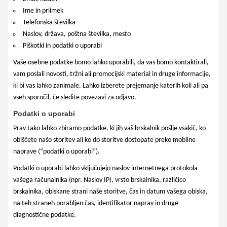
Ime in priimek
Telefonska številka
Naslov, država, poštna številka, mesto
Piškotki in podatki o uporabi
Vaše osebne podatke bomo lahko uporabili, da vas bomo kontaktirali,
vam poslali novosti, tržni ali promocijski material in druge informacije,
ki bi vas lahko zanimale. Lahko izberete prejemanje katerih koli ali pa
vseh sporočil, če sledite povezavi za odjavo.
Podatki o uporabi
Prav tako lahko zbiramo podatke, ki jih vaš brskalnik pošlje vsakič, ko
obiščete našo storitev ali ko do storitve dostopate preko mobilne
naprave (“podatki o uporabi”).
Podatki o uporabi lahko vključujejo naslov internetnega protokola
vašega računalnika (npr. Naslov IP), vrsto brskalnika, različico
brskalnika, obiskane strani naše storitve, čas in datum vašega obiska,
na teh straneh porabljen čas, identifikator naprav in druge
diagnostične podatke.