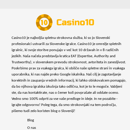
Casino10 je najboljša spletna strokovna služba, ki so jo Slovenski
profesionalci ustvarili za Slovenske igralce. Casino10 je omrežje spletnih
igralnic, ki svoje storitve ponujajo v več kot 10 državah in v 8 različnih
jezikih. Naša načela predstavlja kratica EAT (Expertise, Authority and
Trustworthy), v slovenskem prevodu strokovnost, avtoriteta in zanesljivost.
Poskrbimo prav za vsakega igralca, ki obišče naše spletne strani in vsakega
uporabnika, ki nas najde preko Google iskalnika. Naš cilj je zagotavljanje
korektnih in zaupanja vrednih informacij, ki lahko obiskovalcem pomagajo,
da bo njihova igralska izkušnja tako odlična, kot je to le mogoče. Vabljeni
ste, da nas kontaktirate, nas o čemer koli povprašate ali oddate oceno.
Vedno smo 100% odprti za vse vaše predloge in ideje. In ne pozabite -
igrajte odgovorno! Poleg tega, da smo strokovnjaki na tem področju,
pišemo tudi zelo koristen blog o Sloveniji!
Blog
O nas