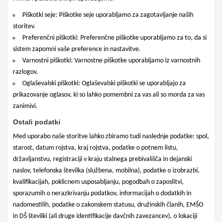
Piškotki seje: Piškotke seje uporabljamo za zagotavljanje naših
storitev.
Preferenčni piškotki: Preferenčne piškotke uporabljamo za to, da si
sistem zapomni vaše preference in nastavitve.
Varnostni piškotki: Varnostne piškotke uporabljamo iz varnostnih
razlogov.
Oglaševalski piškotki: Oglaševalski piškotki se uporabljajo za
prikazovanje oglasov, ki so lahko pomembni za vas ali so morda za vas
zanimivi.
Ostali podatki
Med uporabo naše storitve lahko zbiramo tudi naslednje podatke: spol,
starost, datum rojstva, kraj rojstva, podatke o potnem listu,
državljanstvu, registraciji v kraju stalnega prebivališča in dejanski
naslov, telefonska številka (službena, mobilna), podatke o izobrazbi,
kvalifikacijah, poklicnem usposabljanju, pogodbah o zaposlitvi,
sporazumih o nerazkrivanju podatkov, informacijah o dodatkih in
nadomestilih, podatke o zakonskem statusu, družinskih članih, EMŠO
in DŠ številki (ali druge identifikacije davčnih zavezancev), o lokaciji