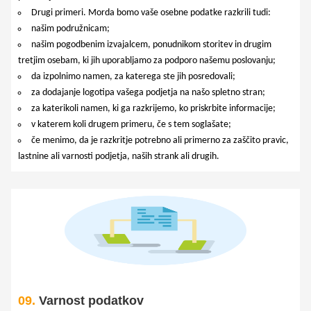
Drugi primeri. Morda bomo vaše osebne podatke razkrili tudi:
našim podružnicam;
našim pogodbenim izvajalcem, ponudnikom storitev in drugim
tretjim osebam, ki jih uporabljamo za podporo našemu poslovanju;
da izpolnimo namen, za katerega ste jih posredovali;
za dodajanje logotipa vašega podjetja na našo spletno stran;
We stand with people of Ukraine.
za katerikoli namen, ki ga razkrijemo, ko priskrbite informacije;
Russia is not “just” attacking the Ukraine people.
v katerem koli drugem primeru, če s tem soglašate;
This is a war against democratic values, human rights
če menimo, da je razkritje potrebno ali primerno za zaščito pravic,
and peace. We can make impact and help with our
lastnine ali varnosti podjetja, naših strank ali drugih.
donations.
Donate Option 1
Donate Option 2
09.
Varnost podatkov