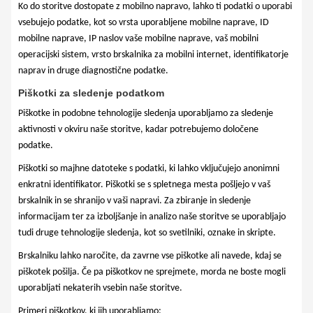
Ko do storitve dostopate z mobilno napravo, lahko ti podatki o uporabi
vsebujejo podatke, kot so vrsta uporabljene mobilne naprave, ID
mobilne naprave, IP naslov vaše mobilne naprave, vaš mobilni
operacijski sistem, vrsto brskalnika za mobilni internet, identifikatorje
naprav in druge diagnostične podatke.
Piškotki za sledenje podatkom
Piškotke in podobne tehnologije sledenja uporabljamo za sledenje
aktivnosti v okviru naše storitve, kadar potrebujemo določene
podatke.
Piškotki so majhne datoteke s podatki, ki lahko vključujejo anonimni
enkratni identifikator. Piškotki se s spletnega mesta pošljejo v vaš
brskalnik in se shranijo v vaši napravi. Za zbiranje in sledenje
informacijam ter za izboljšanje in analizo naše storitve se uporabljajo
tudi druge tehnologije sledenja, kot so svetilniki, oznake in skripte.
Brskalniku lahko naročite, da zavrne vse piškotke ali navede, kdaj se
piškotek pošilja. Če pa piškotkov ne sprejmete, morda ne boste mogli
uporabljati nekaterih vsebin naše storitve.
Primeri piškotkov, ki jih uporabljamo: