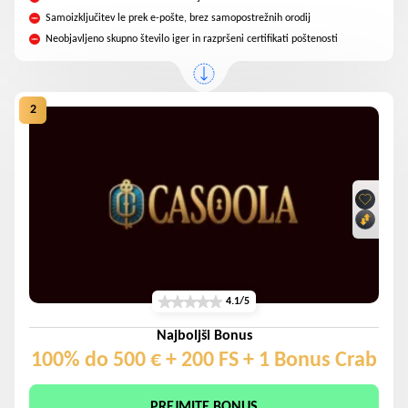
Samoizključitev le prek e-pošte, brez samopostrežnih orodij
Neobjavljeno skupno število iger in razpršeni certifikati poštenosti
4.1/5
Najboljši Bonus
100% do 500 € + 200 FS + 1 Bonus Crab
PREJMITE BONUS