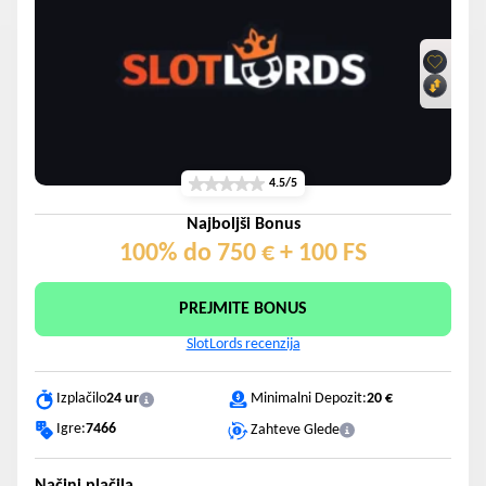
4.5/5
Najboljši Bonus
100% do 750 € + 100 FS
PREJMITE BONUS
SlotLords recenzija
Minimalni Depozit:
20 €
Izplačilo
24 ur
Igre:
7466
Zahteve Glede
Načini plačila