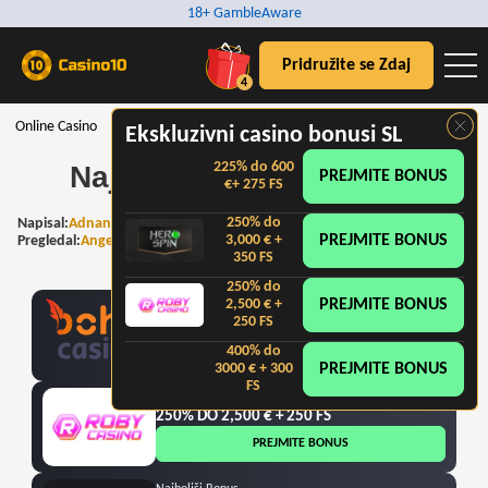
18+ GambleAware
Promocije
Načini Plačila
Vrste Iger
Razvijalci
Minimalni Depozit
Pridružite se Zdaj
€1
€5
4
BONUS
Bank Wire Transfe
Andar Bahar
Betsoft
€10
€30
Bitcoin
Arcade Games
Evolution Gaming
€15
Online Casino
/
Stavni Nasveti
Ekskluzivni casino bonusi SL
Interac
Bac Bo
IGT
€20
€78
Mastercard
Baccarat
Microgaming
€25
Neteller
Bingo
NetEnt
€100
225% do 600
Najboljši Stavni Nasveti
€50
PREJMITE BONUS
PayPal
Blackjack
Novomatic
€+ 275 FS
€120
Paysafe Card
Briscola
Playtech
Skrill
Burraco
Yggdrasil Gaming
250% do
€150
Napisal:
Adnan Kovačič
|
Posodobljeno:
2026-08-04
SMS
Craps
3,000 € +
PREJMITE BONUS
Pregledal:
Angelca Sodja
|
Posodobljeno:
2026-08-04
€200
Trustly
Crash Games
350 FS
Visa
Crazy Time
€250
TOP Casino
250% do
Dice
2,500 € +
PREJMITE BONUS
Domino
Najboljši Bonus
€300
250 FS
Dragon Tiger
DO 6500 € + 225 FS
€400
Dream Catcher
400% do
PREJMITE BONUS
Keno
€450
3000 € + 300
PREJMITE BONUS
Lightning Dice
FS
Live Baccarat
€500
Najboljši Bonus
Live Blackjack
250% DO 2,500 € + 250 FS
€600
Live Games
PREJMITE BONUS
Live Poker
€750
Live Roulette
€800
Live Sic Bo