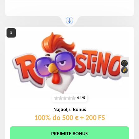
4.1/5
Najboljši Bonus
100% do 500 € + 200 FS
PREJMITE BONUS