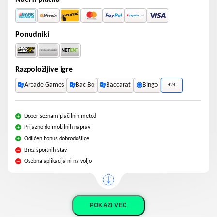
Ponudniki
Razpoložljive igre
Arcade Games
Bac Bo
Baccarat
Bingo
+24
Dober seznam plačilnih metod
Prijazno do mobilnih naprav
Odličen bonus dobrodošlice
Brez športnih stav
Osebna aplikacija ni na voljo
POKAŽI VEČ