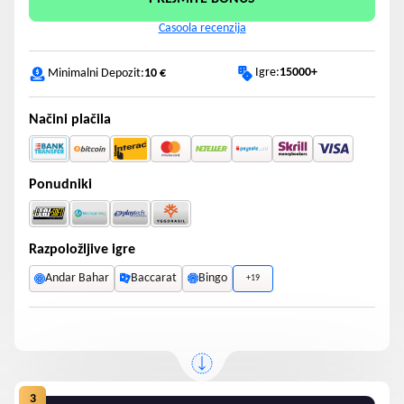
Casoola recenzija
Igre:
15000+
Minimalni Depozit:
10 €
Načini plačila
Ponudniki
Razpoložljive igre
Andar Bahar
Baccarat
Bingo
+19