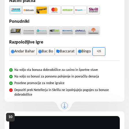
Načini plačila
Ponudniki
Razpoložljive igre
Andar Bahar
Bac Bo
Baccarat
Bingo
+25
Na voljo sta bonusa dobrodošlice za casino in športne stave
Na voljo so bonusi za ponovno polnjenje in povračila denarja
Posebne promocije za redne igralce
Depoziti prek Netellerja in Skrilla ne izpolnjujejo pogojev za bonuse
dobrodošlice