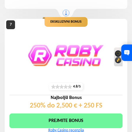
EKSKLUZIVNI BONUS
4.8/5
Najboljši Bonus
250% do 2,500 € + 250 FS
PREJMITE BONUS
Roby Casino recenzija