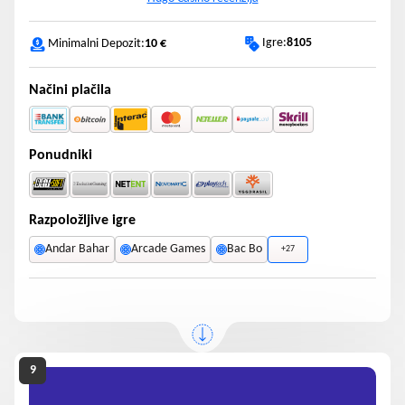
Igre:
8105
Minimalni Depozit:
10 €
Načini plačila
Ponudniki
Razpoložljive igre
Andar Bahar
Arcade Games
Bac Bo
+27