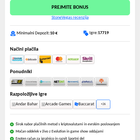
PREJMITE BONUS
StoneVegas recenzija
Igre:
17719
Minimalni Depozit:
10 €
Načini plačila
Ponudniki
Razpoložljive igre
Andar Bahar
Arcade Games
Baccarat
+26
Širok nabor plačilnih metod s kriptovalutami in evrskim poslovanjem
Močan oddelek v živo z Evolution in game show oddajami
Enoten račun za igralnico in razvit športni del