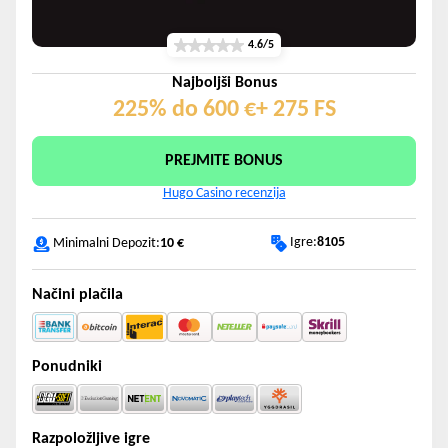
4.6/5
Najboljši Bonus
225% do 600 €+ 275 FS
PREJMITE BONUS
Hugo Casino recenzija
Igre:
8105
Minimalni Depozit:
10 €
Načini plačila
Ponudniki
We stand with people of Ukraine.
Russia is not “just” attacking the Ukraine people.
Razpoložljive igre