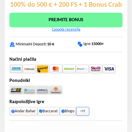
100% do 500 € + 200 FS + 1 Bonus Crab
PREJMITE BONUS
Casoola recenzija
Igre:
15000+
Minimalni Depozit:
10 €
Načini plačila
Ponudniki
Razpoložljive igre
Andar Bahar
Baccarat
Bingo
+19