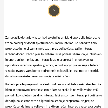
5
Za nakazilo denarja v katerikoli spletni igralnici, ki uporablja Interac, je
treba najprej pridobiti spletni bančni račun Interac. To naredite zelo
preprosto in ne bi vam smelo vzeti prav veliko časa, saj je Interac
izredno dobro utečen plačilni sistem, ki se ponaša s tem, da je intuitiven
in uporabnikom prijazen. Interac je zelo preprost in enostaven za
uporabo v katerikoli spletni igralnici, ki nudi opcijo plačevanja z Interac.
V nadaljevanju vam bomo podrobneje pojasnili, kaj vse morate storiti,
da lahko nakažete denar na svoj igralniški račun.
Potrebujete le prejemnikov elektronski naslov ali telefonsko številko. Za
hitro in enostavno igranje spletnih iger na srečo je na voljo vedno več
ponudnikov spletnih igralnic Interac. Izbira storitve Interac pri pošiljanju
denarja na spletno stran z igrami na srečo je preprosta. Najprej se
prepričate, da imate veljaven in aktiven račun Interac s katerega boste