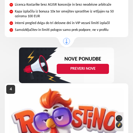
Licenca Kostarike brez AGISR koncesije in brez neodvisne arbitraže
Kapa izplačila iz bonusa 10x ter omejitev sprostitve iz vrtljajev na 50
oziroma 100 EUR
Interni pregled dviga do tri delovne dni in VIP vezani limiti izplačil
Samoizključitev in limiti pologov samo prek podpore, ne v profilu
NOVE PONUDBE
PREVERI NOVE