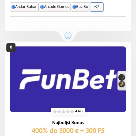
This is a war against democratic values, human rights
Andar Bahar
Arcade Games
Bac Bo
and peace. We can make impact and help with our
+27
donations.
Donate Option 1
Donate Option 2
4.6/5
Najboljši Bonus
400% do 3000 € + 300 FS