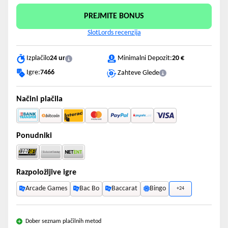
PREJMITE BONUS
SlotLords recenzija
Minimalni Depozit:
20 €
Izplačilo
24 ur
Igre:
7466
Zahteve Glede
Načini plačila
Ponudniki
Razpoložljive igre
Arcade Games
Bac Bo
Baccarat
Bingo
+24
Dober seznam plačilnih metod