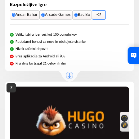
Razpoložljive igre
Andar Bahar
Arcade Games
Bac Bo
+27
Velika izbira iger več kot 100 ponudnikov
Radodarni bonusi za nove in obstoječe stranke
Nizek začetni depozit
Brez aplikacije za Android ali iOS
Prvi dvig bo trajal 21 delovnih dni