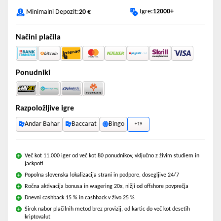
Igre:
12000+
Minimalni Depozit:
20 €
Načini plačila
Ponudniki
Razpoložljive igre
Andar Bahar
Baccarat
Bingo
+19
Več kot 11.000 iger od več kot 80 ponudnikov, vključno z živim studiem in
jackpoti
Popolna slovenska lokalizacija strani in podpore, dosegljive 24/7
Ročna aktivacija bonusa in wagering 20x, nižji od offshore povprečja
Dnevni cashback 15 % in cashback v živo 25 %
Širok nabor plačilnih metod brez provizij, od kartic do več kot desetih
kriptovalut