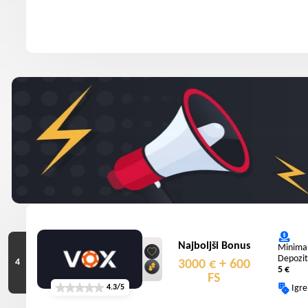
€9500
€10000
€15000
€20000
Najboljši Bonus
Minimal
Depozit
3000 € + 600
5 €
FS
Igre
4.3/5