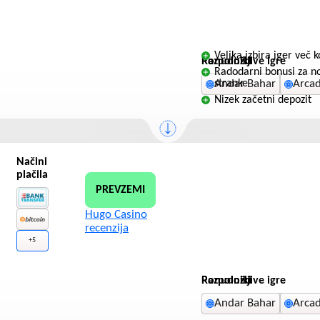
Velika izbira iger več 
Ponudniki
Razpoložljive igre
Radodarni bonusi za no
stranke
Andar Bahar
Arca
Nizek začetni depozit
Načini
plačila
PREVZEMI
Hugo Casino
recenzija
+5
Ponudniki
Razpoložljive igre
Andar Bahar
Arca