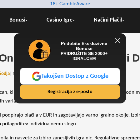
18+ GambleAware
JASNO IZBRANO
JASNO IZBRANO
JASNO IZBRANO
JASNO IZBRANO
JASNO IZBRANO
Bonusi
Casino Igre
Načini Plačil
BREZPLAČNI VRTLJAJI
r
20
Ekskluzivni casi
30
Pridobite Ekskluzivne
31
Bonuse
225% do 60
PRIDRUŽITE SE 2000+
Online v Sloveniji za Pravi 
+ 275 FS
50
IGRALCEM
80
250% do 3,
100
€ + 350 F
Sodja
|
Posodobljeno:
2026-08-02
Takojšen Dostop z Google
120
250% do 2,
150
€ + 250 F
Registracija z e-pošto
nicah, ki privlači slovenske igralce z enostavnimi pravili in ugodnim
151
h variant kadarkoli.
170
400% do 30
€ + 300 F
175
podpirajo plačila v EUR in zagotavljajo varno igralno okolje. Izbi
180
a prilagoditev individualnemu slogu.
181
200
olla in nasvete za izbiro zanesljivih igralnic. Regulativne sprem