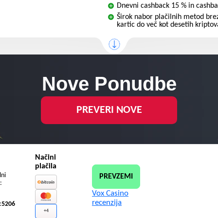
Dnevni cashback 15 % in cashba
Sic Bo
Širok nabor plačilnih metod brez
Slingo
kartic do več kot desetih kriptov
Slot Machines
Solitary
Sudoku
Teen Patti
Nove Ponudbe
Tresette
Video Poker
PREVERI NOVE
Načini
plačila
ni
PREVZEMI
:
Vox Casino
recenzija
We stand with people of Ukraine.
:
5206
+4
Russia is not “just” attacking the Ukraine people.