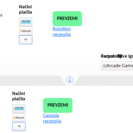
Andar Bahar
Betsoft
725
Načini
Arcade Games
Evoluti
1000
plačila
ni
Bac Bo
IGT
PREVZEMI
1050
Baccarat
Microg
1200
Roostino
Bingo
NetEnt
recenzija
Blackjack
Novoma
+6
Briscola
Playtec
Burraco
Yggdras
Ponudniki
Razpoložljive ig
Craps
Arcade Gam
Crash Games
Crazy Time
Dice
Načini
Domino
plačila
Dragon Tiger
PREVZEMI
Dream Catcher
Casoola
Keno
recenzija
Lightning Dice
+6
Live Baccarat