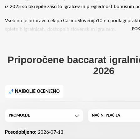
Lottery
€1000
iz 2025 so okrepile zaščito igralcev in preglednost bonusnih p
Lotto
Mahjong
€1100
Mega Ball
Vsebino je pripravila ekipa CasinoSlovenija10 na podlagi prakti
€1200
Monopoly
Monopoly Live
spletnih igralnicah, dostopnih slovenskim igralcem.
POK
€1450
None
Poker
€1500
Roulette
€2000
Scopa
Scopone
€2450
Priporočene baccarat igralni
Scratch Cards
€2500
Sic Bo
2026
Slingo
€2600
Slot Machines
Solitary
€2999
Sudoku
€3000
Teen Patti
NAJBOLJE OCENJENO
Tresette
€3400
Video Poker
€3500
€4000
PROMOCIJE
NAČINI PLAČILA
€4250
€5000
Posodobljeno:
2026-07-13
€5500