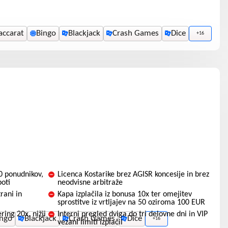
accarat
Bingo
Blackjack
Crash Games
Dice
+16
80 ponudnikov,
Licenca Kostarike brez AGISR koncesije in brez
poti
neodvisne arbitraže
rani in
Kapa izplačila iz bonusa 10x ter omejitev
sprostitve iz vrtljajev na 50 oziroma 100 EUR
ing 20x, nižji
Interni pregled dviga do tri delovne dni in VIP
ingo
Blackjack
Crash Games
Dice
+16
vezani limiti izplačil