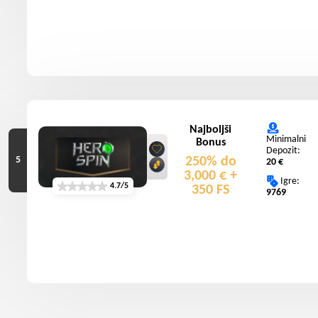
Najboljši
Minimalni
Bonus
Depozit:
250% do
20 €
3,000 € +
Igre:
4.7/5
350 FS
9769