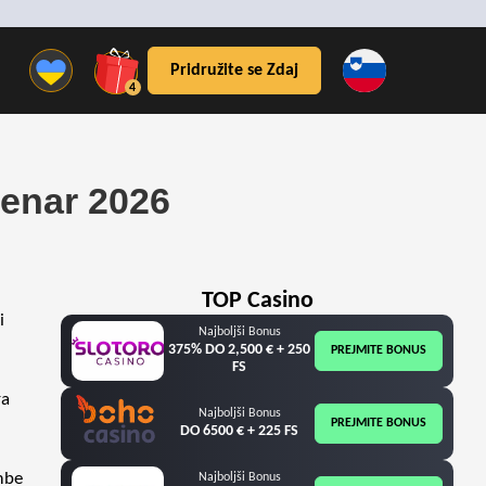
Pridružite se Zdaj
4
no bonusi SL
0 €
PREJMITE BONUS
Denar 2026
000
PREJMITE BONUS
S
TOP Casino
500
PREJMITE BONUS
S
i
Najboljši Bonus
375% DO 2,500 € + 250
PREJMITE BONUS
00
FS
PREJMITE BONUS
S
ra
Najboljši Bonus
PREJMITE BONUS
DO 6500 € + 225 FS
embe
Najboljši Bonus