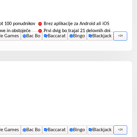
kot 100 ponudnikov
Brez aplikacije za Android ali iOS
ve in obstoječe
Prvi dvig bo trajal 21 delovnih dni
de Games
Bac Bo
Baccarat
Bingo
Blackjack
+24
de Games
Bac Bo
Baccarat
Bingo
Blackjack
+24