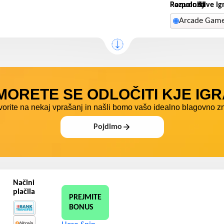
Ponudniki
Razpoložljive ig
Arcade Gam
MORETE SE ODLOČITI KJE IGR
orite na nekaj vprašanj in našli bomo vašo idealno blagovno 
Pojdimo
Načini
plačila
PREJMITE
BONUS