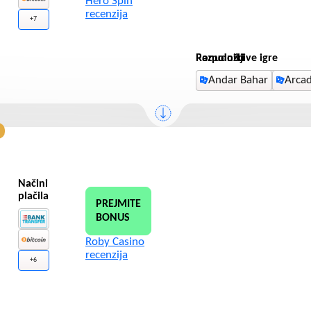
Hero Spin
recenzija
+7
Ponudniki
Razpoložljive igre
Andar Bahar
Arca
Načini
plačila
PREJMITE
BONUS
Roby Casino
recenzija
+6