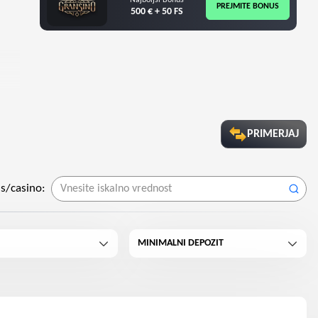
PREJMITE BONUS
500 € + 50 FS
PRIMERJAJ
s/casino:
MINIMALNI DEPOZIT
€1
€5