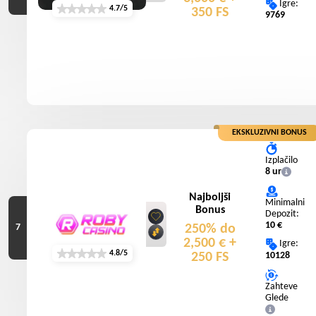
Igre:
4.7/5
350 FS
9769
EKSKLUZIVNI BONUS
Izplačilo
8 ur
Najboljši
Minimalni
Bonus
Depozit:
10 €
250% do
2,500 € +
Igre:
4.8/5
10128
250 FS
Zahteve
Glede