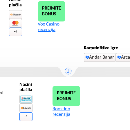
This is a war against democratic values, human rights and peace.
plačila
PREJMITE
We can make impact and help with our donations.
BONUS
Vox Casino
Donate Option 1
recenzija
+4
Donate Option 2
Ponudniki
Razpoložljive igre
Andar Bahar
Arc
Načini
plačila
PREJMITE
ni
:
BONUS
Roostino
recenzija
+6