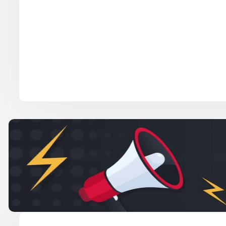
€10000
€15000
€20000