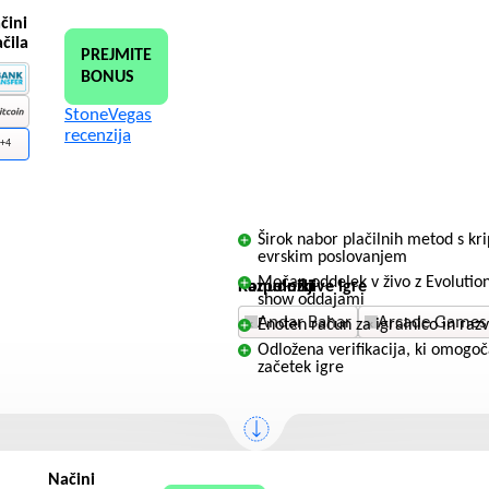
Arcade Games
Evoluti
725
čini
Bac Bo
IGT
1000
ačila
PREJMITE
Baccarat
Microg
1050
BONUS
Bingo
NetEnt
1200
StoneVegas
Blackjack
Novoma
recenzija
+4
Briscola
Playtec
Burraco
Yggdras
Craps
Crash Games
Širok nabor plačilnih metod s kr
evrskim poslovanjem
Crazy Time
Močan oddelek v živo z Evolutio
Ponudniki
Razpoložljive igre
Dice
show oddajami
Domino
Andar Bahar
Arcade Games
Enoten račun za igralnico in razv
Dragon Tiger
Odložena verifikacija, ki omogoč
začetek igre
Dream Catcher
Keno
Lightning Dice
Live Baccarat
Načini
Live Blackjack