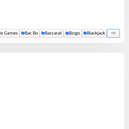
de Games
Bac Bo
Baccarat
Bingo
Blackjack
+23