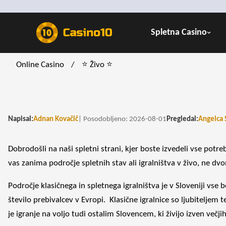
Promocije
Načini Plačila
Vrste Iger
Razvijalci
Minimalni Depozit
€1
Spletna Casino
€5
BONUS
Bank Wire Transfe
Andar Bahar
Betsoft
€10
€30
Bitcoin
Arcade Games
Evolution Gaming
€15
Interac
Bac Bo
IGT
€20
€78
Online Casino
/
⭐ Živo ⭐
Mastercard
Baccarat
Microgaming
€25
Neteller
Bingo
NetEnt
€100
€50
PayPal
Blackjack
Novomatic
€120
Paysafe Card
Briscola
Playtech
Skrill
Burraco
Yggdrasil Gaming
€150
SMS
Craps
€200
Trustly
Crash Games
Napisal:
Adnan Kovačič
|
Posodobljeno:
2026-08-01
Pregledal:
Angelca 
Visa
Crazy Time
€250
Dice
Domino
€300
Dobrodošli na naši spletni strani, kjer boste izvedeli vse potre
Dragon Tiger
€400
Dream Catcher
vas zanima področje spletnih stav ali igralništva v živo, ne d
Keno
€450
Lightning Dice
Live Baccarat
€500
Področje klasičnega in spletnega igralništva je v Sloveniji vse bo
Live Blackjack
€600
Live Games
število prebivalcev v Evropi. Klasične igralnice so ljubiteljem 
Live Poker
€750
je igranje na voljo tudi ostalim Slovencem, ki živijo izven večji
Live Roulette
€800
Live Sic Bo