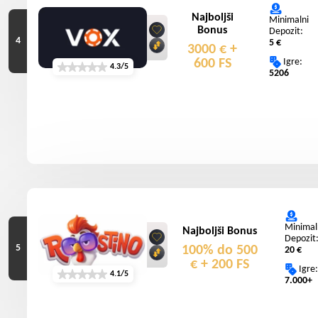
Najboljši
Minimalni
Bonus
Depozit:
5 €
3000 € +
Igre:
600 FS
4.3/5
5206
Minimal
Najboljši Bonus
Depozit
100% do 500
20 €
€ + 200 FS
Igre:
4.1/5
7.000+