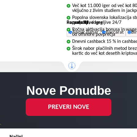
Slingo
Več kot 11.000 iger od več kot 8
vključno z živim studiem in jackp
Slot Machines
Popolna slovenska lokalizacija st
Solitary
Ponudniki
Razpoložljive igre
podpore, dosegljive 24/7
Sudoku
Ročna aktivacija bonusa in wager
Andar Bahar
Baccarat
Bi
od offshore povprečja
Teen Patti
Dnevni cashback 15 % in cashbac
Tresette
Širok nabor plačilnih metod brez 
Video Poker
kartic do več kot desetih kriptov
Nove Ponudbe
PREVERI NOVE
We stand with people of Ukraine.
Russia is not “just” attacking the Ukraine people.
Načini