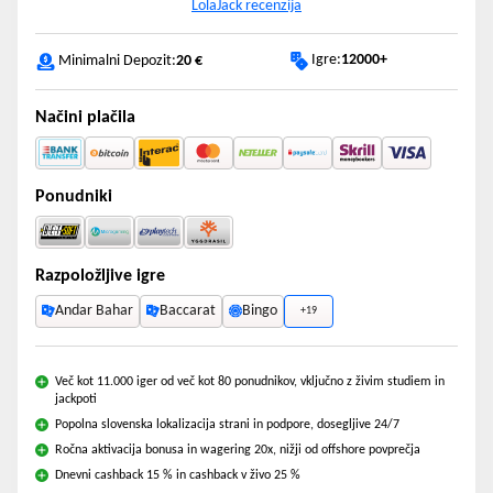
LolaJack recenzija
Igre:
12000+
Minimalni Depozit:
20 €
Načini plačila
Ponudniki
Razpoložljive igre
Andar Bahar
Baccarat
Bingo
+19
Več kot 11.000 iger od več kot 80 ponudnikov, vključno z živim studiem in
jackpoti
Popolna slovenska lokalizacija strani in podpore, dosegljive 24/7
Ročna aktivacija bonusa in wagering 20x, nižji od offshore povprečja
Dnevni cashback 15 % in cashback v živo 25 %