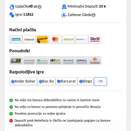
Minimalni Depozit:
10 €
Izplačilo
48 ur
Igre:
11842
Zahteve Glede
Načini plačila
Ponudniki
Razpoložljive igre
Andar Bahar
Bac Bo
Baccarat
Bingo
+25
Na voljo sta bonusa dobrodošlice za casino in športne stave
Na voljo so bonusi za ponovno polnjenje in povračila denarja
Posebne promocije za redne igralce
Depoziti prek Netellerja in Skrilla ne izpolnjujejo pogojev za bonuse
dobrodošlice