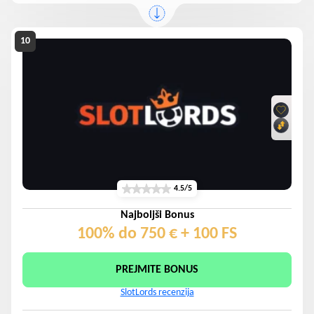
4.5/5
Najboljši Bonus
100% do 750 € + 100 FS
PREJMITE BONUS
SlotLords recenzija