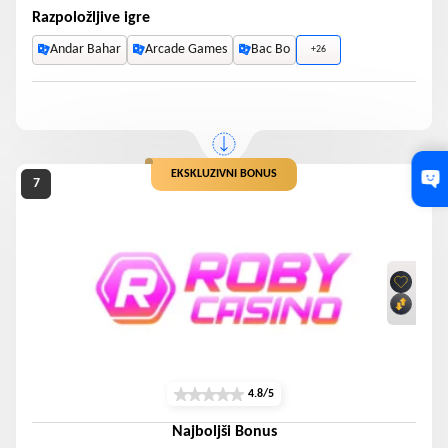
Razpoložljive igre
Andar Bahar
Arcade Games
Bac Bo
+26
EKSKLUZIVNI BONUS
4.8/5
Najboljši Bonus