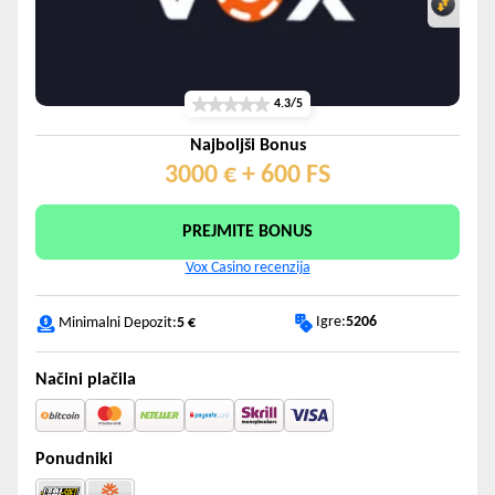
4.3/5
Najboljši Bonus
3000 € + 600 FS
PREJMITE BONUS
Vox Casino recenzija
Igre:
5206
Minimalni Depozit:
5 €
Načini plačila
Ponudniki