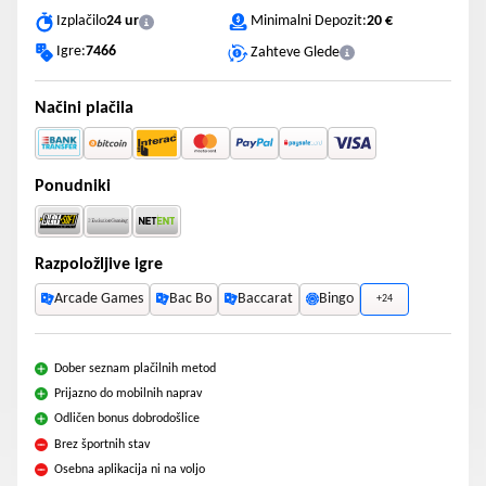
Minimalni Depozit:
20 €
Izplačilo
24 ur
Igre:
7466
Zahteve Glede
Načini plačila
Ponudniki
Razpoložljive igre
Arcade Games
Bac Bo
Baccarat
Bingo
+24
Dober seznam plačilnih metod
Prijazno do mobilnih naprav
Odličen bonus dobrodošlice
Brez športnih stav
Osebna aplikacija ni na voljo