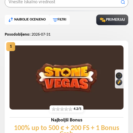
€6000
€6500
€7000
PRIMERJAJ
NAJBOLJE OCENJENO
FILTRI
€8000
€9500
Posodobljeno:
2026-07-31
€10000
€15000
€20000
4.2/5
Najboljši Bonus
100% up to 500 € + 200 FS + 1 Bonus