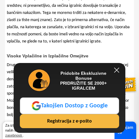
sredstev, ni presenetljivo, da večina igralnic dovoljuje transakcije z
bančnim nakazilom. Tega ne moremo trditi za nekatere e-denarnice,
zlasti za tiste manj znane). Zato je to primerna alternativa, če način
plačila, na katerega se zanašate, v izbrani igralnici ni na voljo. Uporaba
te možnosti pomeni, da boste imeli vedno na voljo način izplačila in
vplačila, ne glede na to, v kateri spletni igralnici igrate.
Visoke Vplačilne in Izplačilne Omejitve
Druga prednost je dejstvo, da so višine zneskov vplačil in izplačil precej
velike. Ta prednost je še posebej opazna v primerjavi z recimo e-
Pridobite Ekskluzivne
Bonuse
denarnicami, saj je znano, da so zneski navadno precej omejeni. Zlasti
PRIDRUŽITE SE 2000+
zato, ker zneski, ki jih lahko vplačate, neposredno vplivajo na vašo
IGRALCEM
sposobnost, da uživate v poglobljeni izkušnji v izbrani spletni igralnici.
Možnost, da lahko kadarkoli dvignete precej visoke zneske, je vsekakor
Takojšen Dostop z Google
bonus, zaradi katerega bo igranje v izbranem spletnem casinoju veliko
bolj prijetno.
Registracija z e-pošto
Za izboljšanje udobja uporabnikov uporabljamo piškotke. Z uporabo
PRIJA
PRIJA
PRIJA
PRIJA
PRIJA
Strinjam
naših storitev se strinjate z uporabo piškotkov in upoštevate
pravilnik o
Se
zasebnosti
.