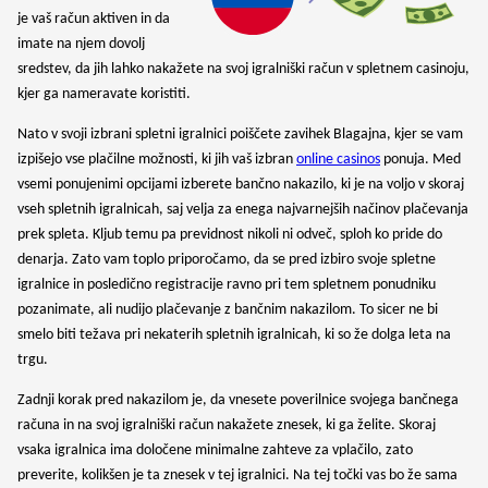
je vaš račun aktiven in da
imate na njem dovolj
sredstev, da jih lahko nakažete na svoj igralniški račun v spletnem casinoju,
kjer ga nameravate koristiti.
Nato v svoji izbrani spletni igralnici poiščete zavihek Blagajna, kjer se vam
izpišejo vse plačilne možnosti, ki jih vaš izbran
online casinos
ponuja. Med
vsemi ponujenimi opcijami izberete bančno nakazilo, ki je na voljo v skoraj
vseh spletnih igralnicah, saj velja za enega najvarnejših načinov plačevanja
prek spleta. Kljub temu pa previdnost nikoli ni odveč, sploh ko pride do
denarja. Zato vam toplo priporočamo, da se pred izbiro svoje spletne
igralnice in posledično registracije ravno pri tem spletnem ponudniku
pozanimate, ali nudijo plačevanje z bančnim nakazilom. To sicer ne bi
smelo biti težava pri nekaterih spletnih igralnicah, ki so že dolga leta na
trgu.
Zadnji korak pred nakazilom je, da vnesete poverilnice svojega bančnega
računa in na svoj igralniški račun nakažete znesek, ki ga želite. Skoraj
vsaka igralnica ima določene minimalne zahteve za vplačilo, zato
preverite, kolikšen je ta znesek v tej igralnici. Na tej točki vas bo že sama