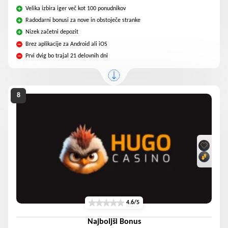
This is a war against democratic values, human rights
Velika izbira iger več kot 100 ponudnikov
and peace. We can make impact and help with our
Radodarni bonusi za nove in obstoječe stranke
donations.
Nizek začetni depozit
Brez aplikacije za Android ali iOS
Donate Option 1
Prvi dvig bo trajal 21 delovnih dni
Donate Option 2
4.6/5
Najboljši Bonus