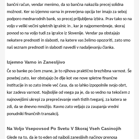
bančni račun, vendar menimo, da so bančna nakazila precej solidna
možnost. Ker so izjemno varna in preverjena opcija ter imajo za seboj
podporo mednarodnih bank, so precej priljubljena izbira. Prav tako so na
voljo v veliki večini spletnih igralnic in , kar je najpomembneje, skoraj
povsod so na voljo tudi za igralce iz Slovenije. Vendar pa obstajajo
nekatere prednosti in slabosti, na katere vas želimo opozoriti, zato smo
naš seznam prednosti in slabosti navedli v nadaljevanju članka.
Izjemno Varno in Zanesljivo
Če so banke po čem znane, je to njihova praktično brezhibna varnost. Še
posebej zato, ker obstajajo že dlje kot vse nove spletne finančne
institucije in so zato imele več časa, da so lahko izpopolnile svojo obrt,
kar zadeva varnost. Najboljše od vsega pa je, da so vedno na tekočem z
najnovejšimi ukrepi za preprečevanje vseh tistih tveganj, za katera se
zdi, da se dnevno množijo. Ravno zato veljajo za zaupanja vredni
ponudniki finančnih transakcij.
Na Voljo Vsepovsod Po Svetu V Skoraj Vseh Casinojih
Glede na to, da je to eden od najbolj zanesljivih načinov prenosa