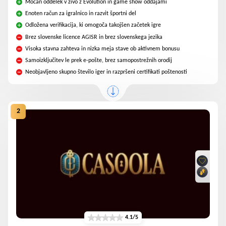
Močan oddelek v živo z Evolution in game show oddajami
Enoten račun za igralnico in razvit športni del
Odložena verifikacija, ki omogoča takojšen začetek igre
Brez slovenske licence AGISR in brez slovenskega jezika
Visoka stavna zahteva in nizka meja stave ob aktivnem bonusu
Samoizključitev le prek e-pošte, brez samopostrežnih orodij
Neobjavljeno skupno število iger in razpršeni certifikati poštenosti
4.1/5