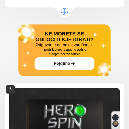
NE MORETE SE
ODLOČITI KJE IGRATI?
Odgovorite na nekaj vprašanj in
našli bomo vašo idealno
blagovno znamko
Pojdimo