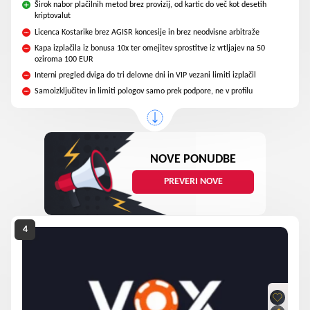
Širok nabor plačilnih metod brez provizij, od kartic do več kot desetih
kriptovalut
Licenca Kostarike brez AGISR koncesije in brez neodvisne arbitraže
Kapa izplačila iz bonusa 10x ter omejitev sprostitve iz vrtljajev na 50
oziroma 100 EUR
Interni pregled dviga do tri delovne dni in VIP vezani limiti izplačil
Samoizključitev in limiti pologov samo prek podpore, ne v profilu
NOVE PONUDBE
PREVERI NOVE