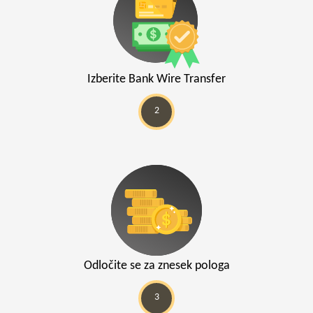
Izberite Bank Wire Transfer
2
Odločite se za znesek pologa
3