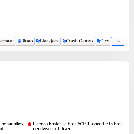
accarat
Bingo
Blackjack
Crash Games
Dice
+16
0 ponudnikov,
Licenca Kostarike brez AGISR koncesije in brez
oti
neodvisne arbitraže