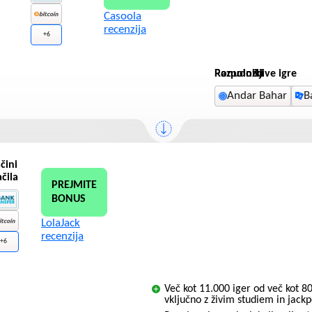
Casoola
Live Roulette
recenzija
Live Sic Bo
+6
Lottery
Lotto
Ponudniki
Razpoložljive igre
Mahjong
Andar Bahar
B
Mega Ball
Monopoly
Monopoly Live
None
čini
ačila
Poker
PREJMITE
Roulette
BONUS
Scopa
LolaJack
Scopone
recenzija
+6
Scratch Cards
Sic Bo
Slingo
Več kot 11.000 iger od več kot 8
vključno z živim studiem in jackp
Slot Machines