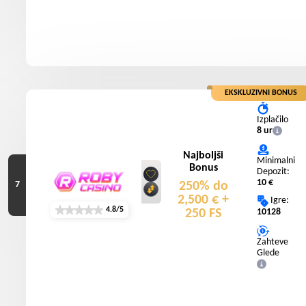
EKSKLUZIVNI BONUS
Izplačilo
8 ur
Najboljši
Minimalni
Bonus
Depozit:
10 €
250% do
2,500 € +
Igre:
4.8/5
10128
250 FS
Zahteve
Glede