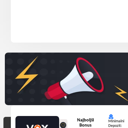
€20000
Najboljši
Minimalni
Bonus
Depozit: