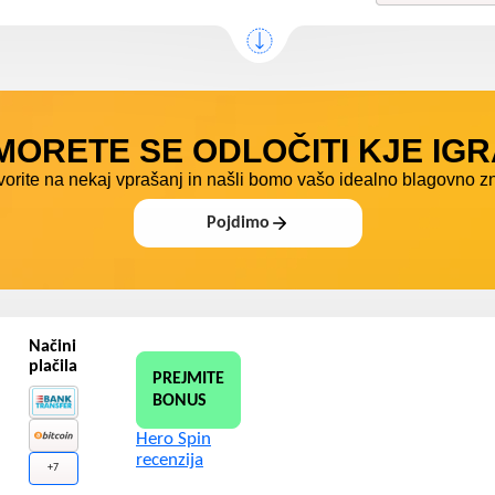
MORETE SE ODLOČITI KJE IGR
orite na nekaj vprašanj in našli bomo vašo idealno blagovno 
Pojdimo
Načini
plačila
PREJMITE
BONUS
Hero Spin
recenzija
+7