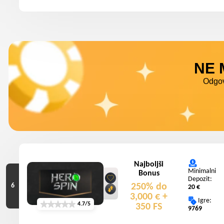
NE 
Odgov
Najboljši
Minimalni
Bonus
Depozit:
250% do
20 €
3,000 € +
Igre:
4.7/5
350 FS
9769