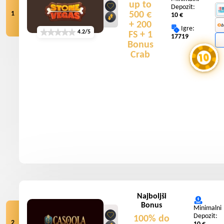
€120
50
Mastercard
up to
€6000
Depozit:
500 €
€150
80
Neteller
10 €
€6500
+ 200
€200
100
PayPal
Igre:
€7000
4.2/5
FS + 1
17719
€250
120
Paysafe Card
Bonus
€8000
€300
150
Crab
Skrill
€9500
€400
151
SMS
€10000
€450
170
Trustly
€15000
€500
175
Visa
€20000
€600
180
€750
181
€800
200
€1000
201
€1100
225
€1200
226
€1450
243
Najboljši
€1500
250
Bonus
Minimalni
€2000
255
Depozit:
100% do
€2450
260