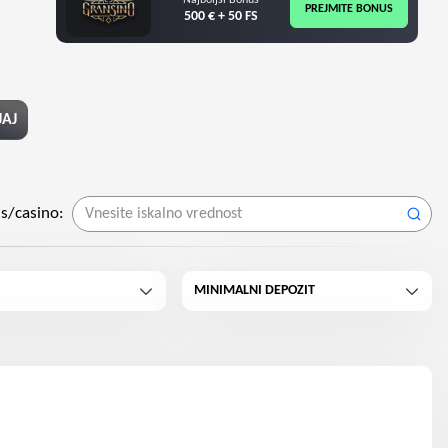
PREJMITE BONUS
500 € + 50 FS
JAJ
s/casino:
MINIMALNI DEPOZIT
€1
€5
€10
on Gaming
€15