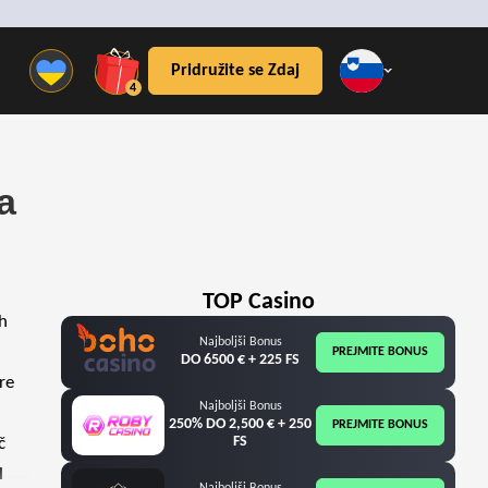
Pridružite se Zdaj
4
no bonusi SL
0 €
PREJMITE BONUS
a
000
PREJMITE BONUS
S
TOP Casino
500
PREJMITE BONUS
S
ih
Najboljši Bonus
PREJMITE BONUS
DO 6500 € + 225 FS
00
PREJMITE BONUS
re
S
Najboljši Bonus
250% DO 2,500 € + 250
PREJMITE BONUS
FS
č
l
Najboljši Bonus