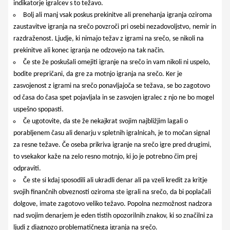
indikatorje igralcev s to težavo.
Bolj ali manj vsak poskus prekinitve ali prenehanja igranja oziroma
zaustavitve igranja na srečo povzroči pri osebi nezadovoljstvo, nemir in
razdraženost. Ljudje, ki nimajo težav z igrami na srečo, se nikoli na
prekinitve ali konec igranja ne odzovejo na tak način.
Če ste že poskušali omejiti igranje na srečo in vam nikoli ni uspelo,
bodite prepričani, da gre za motnjo igranja na srečo. Ker je
zasvojenost z igrami na srečo ponavljajoča se težava, se bo zagotovo
od časa do časa spet pojavljala in se zasvojen igralec z njo ne bo mogel
uspešno spopasti.
Če ugotovite, da ste že nekajkrat svojim najbližjim lagali o
porabljenem času ali denarju v spletnih igralnicah, je to močan signal
za resne težave. Če oseba prikriva igranje na srečo igre pred drugimi,
to vsekakor kaže na zelo resno motnjo, ki jo je potrebno čim prej
odpraviti.
Če ste si kdaj sposodili ali ukradli denar ali pa vzeli kredit za kritje
svojih finančnih obveznosti oziroma ste igrali na srečo, da bi poplačali
dolgove, imate zagotovo veliko težavo. Popolna nezmožnost nadzora
nad svojim denarjem je eden tistih opozorilnih znakov, ki so značilni za
ljudi z diagnozo problematičnega igranja na srečo.