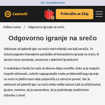
18+ GambleAware
Pridružite se Zdaj
4
Online Casino
/
Odgovorno igranje na srečo
Odgovorno igranje na srečo
Odvisnost od spletnih iger na srečo med milenijci vse bolj narašča. To
težavo pogosto imenujemo patološko ali kompulzivno igranje na srečo, ki
sproža resna vprašanja, povezana s spletnimi igralnicami.
V naslednjem članku bo naša strokovna ekipa osvetlila, kako se je mogoče
izogniti odvisnosti, razkrila najpogostejše znake problematičnega igranja
na srečo in platformam dala priporočila za ustrezno pomoč. Ker je
odvisnost od spletnih iger na srečo lahko velika težava tudi za priložnostne
igralce, menimo, da je pomembno, da jo podrobneje analiziramo.
Ostanite z nami!