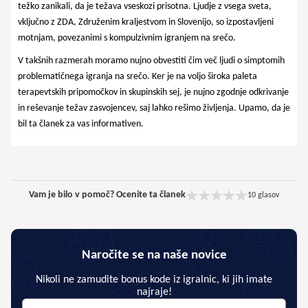
težko zanikali, da je težava vseskozi prisotna. Ljudje z vsega sveta,
vključno z ZDA, Združenim kraljestvom in Slovenijo, so izpostavljeni
motnjam, povezanimi s kompulzivnim igranjem na srečo.
V takšnih razmerah moramo nujno obvestiti čim več ljudi o simptomih
problematičnega igranja na srečo. Ker je na voljo široka paleta
terapevtskih pripomočkov in skupinskih sej, je nujno zgodnje odkrivanje
in reševanje težav zasvojencev, saj lahko rešimo življenja. Upamo, da je
bil ta članek za vas informativen.
Vam je bilo v pomoč? Ocenite ta članek
10
glasov
Naročite se na naše novice
Nikoli ne zamudite bonus kode iz igralnic, ki jih imate
najraje!