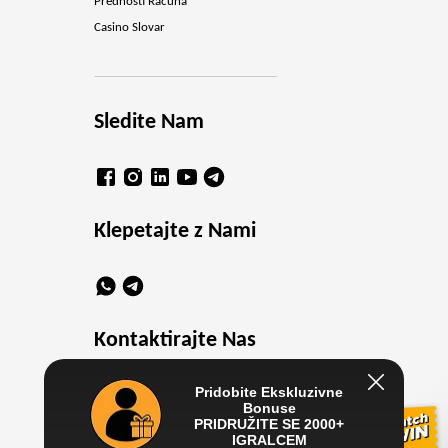
Prednosti Računa
Casino Slovar
Sledite Nam
Klepetajte z Nami
Kontaktirajte Nas
Pridobite Ekskluzivne
slovenija@casino10.network
Bonuse
+16469802413
PRIDRUŽITE SE 2000+
IGRALCEM