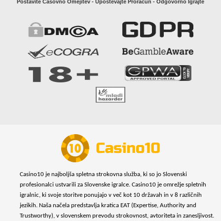
Postavite Časovno Omejitev - Upoštevajte Proračun - Odgovorno Igrajte
Casino10 je najboljša spletna strokovna služba, ki so jo Slovenski
profesionalci ustvarili za Slovenske igralce. Casino10 je omrežje spletnih
igralnic, ki svoje storitve ponujajo v več kot 10 državah in v 8 različnih
jezikih. Naša načela predstavlja kratica EAT (Expertise, Authority and
Trustworthy), v slovenskem prevodu strokovnost, avtoriteta in zanesljivost.