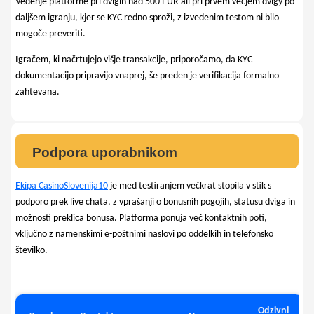
Vedenje platforme pri dvigih nad 500 EUR ali pri prvem večjem dvigу po
daljšem igranju, kjer se KYC redno sproži, z izvedenim testom ni bilo
mogoče preveriti.
Igračem, ki načrtujejo višje transakcije, priporočamo, da KYC
dokumentacijo pripravijo vnaprej, še preden je verifikacija formalno
zahtevana.
Podpora uporabnikom
Ekipa CasinoSlovenija10
je med testiranjem večkrat stopila v stik s
podporo prek live chata, z vprašanji o bonusnih pogojih, statusu dviga in
možnosti preklica bonusa. Platforma ponuja več kontaktnih poti,
vključno z namenskimi e-poštnimi naslovi po oddelkih in telefonsko
številko.
Odzivni