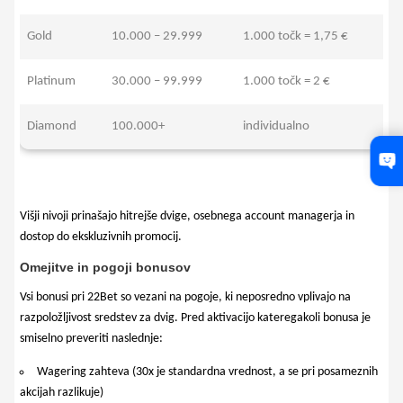
Gold
10.000 – 29.999
1.000 točk = 1,75 €
Platinum
30.000 – 99.999
1.000 točk = 2 €
Diamond
100.000+
individualno
Višji nivoji prinašajo hitrejše dvige, osebnega account managerja in
dostop do ekskluzivnih promocij.
Omejitve in pogoji bonusov
Vsi bonusi pri 22Bet so vezani na pogoje, ki neposredno vplivajo na
razpoložljivost sredstev za dvig. Pred aktivacijo kateregakoli bonusa je
smiselno preveriti naslednje:
Wagering zahteva (30x je standardna vrednost, a se pri posameznih
akcijah razlikuje)