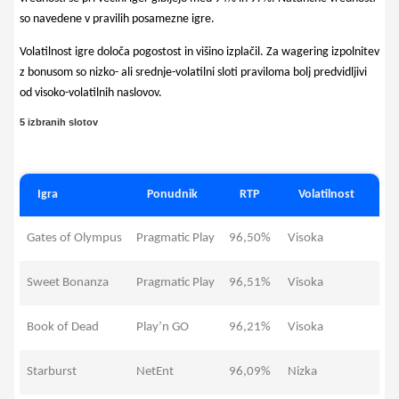
so navedene v pravilih posamezne igre.
Volatilnost igre določa pogostost in višino izplačil. Za wagering izpolnitev
z bonusom so nizko- ali srednje-volatilni sloti praviloma bolj predvidljivi
od visoko-volatilnih naslovov.
5 izbranih slotov
Igra
Ponudnik
RTP
Volatilnost
Gates of Olympus
Pragmatic Play
96,50%
Visoka
Sweet Bonanza
Pragmatic Play
96,51%
Visoka
Book of Dead
Play’n GO
96,21%
Visoka
Starburst
NetEnt
96,09%
Nizka