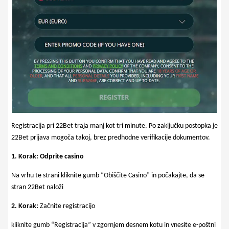
Registracija pri 22Bet traja manj kot tri minute. Po zaključku postopka je
22Bet prijava mogoča takoj, brez predhodne verifikacije dokumentov.
1. Korak: Odprite casino
Na vrhu te strani kliknite gumb “Obiščite Casino” in počakajte, da se
stran 22Bet naloži
2. Korak:
Začnite registracijo
kliknite gumb “Registracija” v zgornjem desnem kotu in vnesite e-poštni