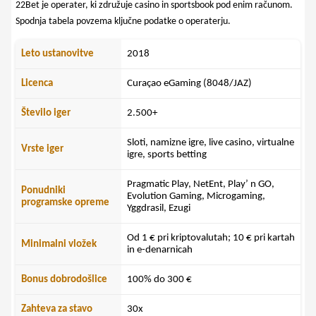
22Bet je operater, ki združuje casino in sportsbook pod enim računom.
Spodnja tabela povzema ključne podatke o operaterju.
Leto ustanovitve
2018
Licenca
Curaçao eGaming (8048/JAZ)
Število iger
2.500+
Sloti, namizne igre, live casino, virtualne
Vrste iger
igre, sports betting
Pragmatic Play, NetEnt, Play’ n GO,
Ponudniki
Evolution Gaming, Microgaming,
programske opreme
Yggdrasil, Ezugi
Od 1 € pri kriptovalutah; 10 € pri kartah
Minimalni vložek
in e-denarnicah
Bonus dobrodošlice
100% do 300 €
Zahteva za stavo
30x