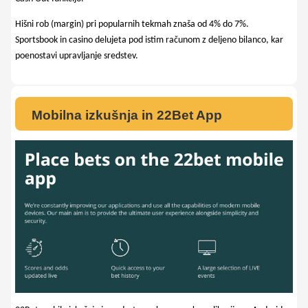
Hišni rob (margin) pri popularnih tekmah znaša od 4% do 7%.
Sportsbook in casino delujeta pod istim računom z deljeno bilanco, kar
poenostavi upravljanje sredstev.
Mobilna izkušnja in 22Bet App