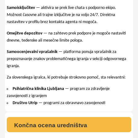
Samoisključitev
— aktivira se prek live chata s podporno ekipo.
Možnost časovne ali trajne izključitve je na voljo 24/7. Direktna
nastavitev v profilu brez kontakta agenta ni mogoča.
Omejitve depozitov
— na zahtevo prek podpore je mogoče nastaviti
dnevne, tedenske ali mesečne limite pologa.
Samoocenjevalni vprašalnik
— platforma ponuja vprašalnik za
prepoznavanje znakov problematičnega igranja v sekciji odgovornega
igranja.
Za slovenskega igralca, ki potrebuje strokovno pomoč, sta relevantni:
Psihiatrična klinika Ljubljana
— program za zdravljenje
zasvojenosti z igranjem
Društvo Utrip
— programi za obravnavo zasvojenosti
Končna ocena uredništva