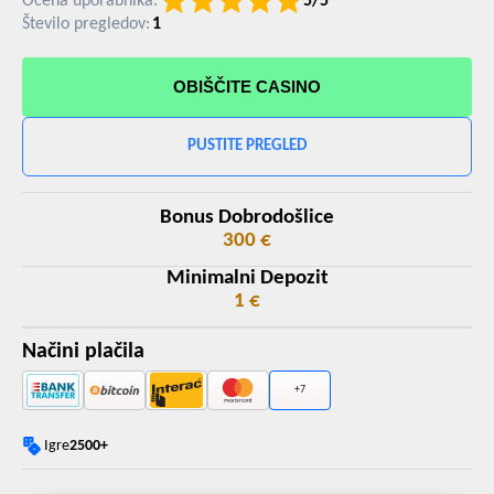
Ocena uporabnika:
5/5
Število pregledov:
1
OBIŠČITE CASINO
PUSTITE PREGLED
Bonus Dobrodošlice
300 €
Minimalni Depozit
1 €
Načini plačila
+7
Igre
2500+