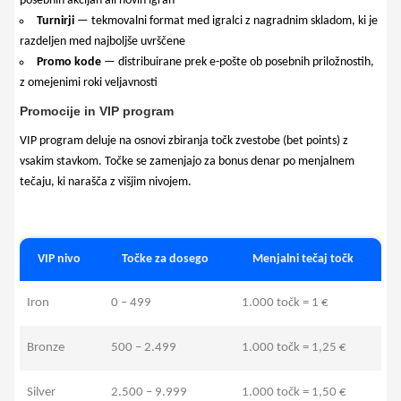
posebnih akcijah ali novih igrah
Turnirji
— tekmovalni format med igralci z nagradnim skladom, ki je
razdeljen med najboljše uvrščene
Promo kode
— distribuirane prek e-pošte ob posebnih priložnostih,
z omejenimi roki veljavnosti
Promocije in VIP program
VIP program deluje na osnovi zbiranja točk zvestobe (bet points) z
vsakim stavkom. Točke se zamenjajo za bonus denar po menjalnem
tečaju, ki narašča z višjim nivojem.
VIP nivo
Točke za dosego
Menjalni tečaj točk
Iron
0 – 499
1.000 točk = 1 €
Bronze
500 – 2.499
1.000 točk = 1,25 €
Silver
2.500 – 9.999
1.000 točk = 1,50 €