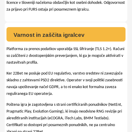
licence v Sloveniji načeloma obdavčljiv kot osebni dohodek. Odgovornost
za prijavo pri FURS ostaja pri posameznem igralcu.
Varnost in zaščita igralcev
Platforma za prenos podatkov uporablja SSL šifriranje (TLS 1.2+). Računi
so zaščiteni z dvostopenjskim preverjanjem, ki ga je mogoče aktivirati v
nastavitvah profila.
Ker 22Bet ne posluje pod EU regulativo, varstvo sredstev ni zavezujoče
skladno z zahtevami PSD2 direktive. Operater v svoji politiki zasebnosti
navaja upoštevanje načel GDPR, a to ni enako kot formalna zaveza
reguliranega EU operaterja.
Poštena igra je zagotovljena s strani certificiranih ponudnikov (NetEnt,
Pragmatic Play, Evolution Gaming), ki imajo neodvisne RNG revizije pri
akreditiranih institucijah (eCOGRA, iTech Labs, BMM Testlabs).
Certifikati so dostopni pri posameznih ponudnikih, ne pa centralno
zbrani na strani 22Bet.