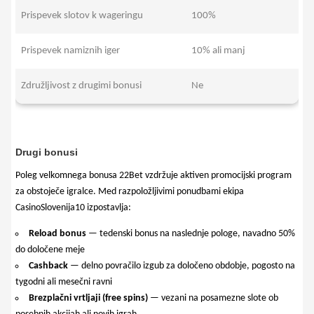
Prispevek slotov k wageringu
100%
Prispevek namiznih iger
10% ali manj
Združljivost z drugimi bonusi
Ne
Drugi bonusi
Poleg velkomnega bonusa 22Bet vzdržuje aktiven promocijski program
za obstoječe igralce. Med razpoložljivimi ponudbami ekipa
CasinoSlovenija10 izpostavlja:
Reload bonus
— tedenski bonus na naslednje pologe, navadno 50%
do določene meje
Cashback
— delno povračilo izgub za določeno obdobje, pogosto na
tygodni ali mesečni ravni
Brezplačni vrtljaji (free spins)
— vezani na posamezne slote ob