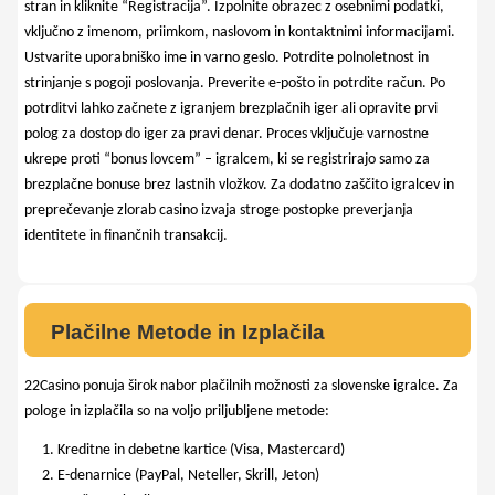
stran in kliknite “Registracija”. Izpolnite obrazec z osebnimi podatki,
vključno z imenom, priimkom, naslovom in kontaktnimi informacijami.
Ustvarite uporabniško ime in varno geslo. Potrdite polnoletnost in
strinjanje s pogoji poslovanja. Preverite e-pošto in potrdite račun. Po
potrditvi lahko začnete z igranjem brezplačnih iger ali opravite prvi
polog za dostop do iger za pravi denar. Proces vključuje varnostne
ukrepe proti “bonus lovcem” – igralcem, ki se registrirajo samo za
brezplačne bonuse brez lastnih vložkov. Za dodatno zaščito igralcev in
preprečevanje zlorab casino izvaja stroge postopke preverjanja
identitete in finančnih transakcij.
Plačilne Metode in Izplačila
22Casino ponuja širok nabor plačilnih možnosti za slovenske igralce. Za
pologe in izplačila so na voljo priljubljene metode:
Kreditne in debetne kartice (Visa, Mastercard)
E-denarnice (PayPal, Neteller, Skrill, Jeton)