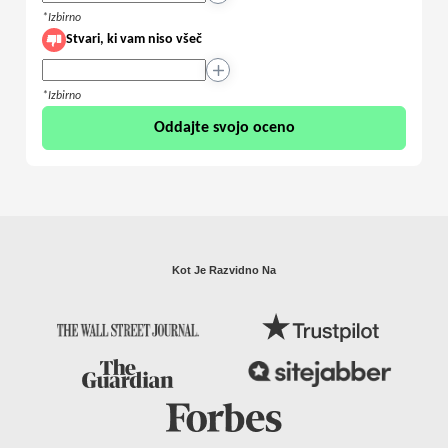
*Izbirno
Stvari, ki vam niso všeč
+
*Izbirno
Oddajte svojo oceno
Kot Je Razvidno Na