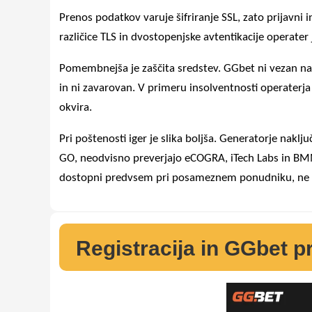
Prenos podatkov varuje šifriranje SSL, zato prijavni 
različice TLS in dvostopenjske avtentikacije operater 
Pomembnejša je zaščita sredstev. GGbet ni vezan na e
in ni zavarovan. V primeru insolventnosti operaterj
okvira.
Pri poštenosti iger je slika boljša. Generatorje nakl
GO, neodvisno preverjajo eCOGRA, iTech Labs in BMM 
dostopni predvsem pri posameznem ponudniku, ne ce
Registracija in GGbet p