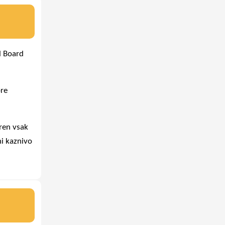
l Board
ore
oren vsak
ni kaznivo