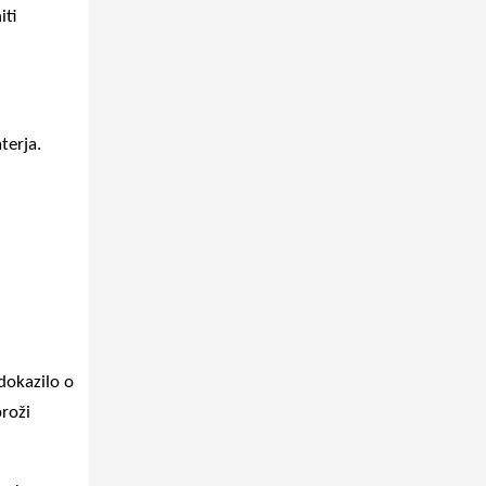
iti
terja.
dokazilo o
roži