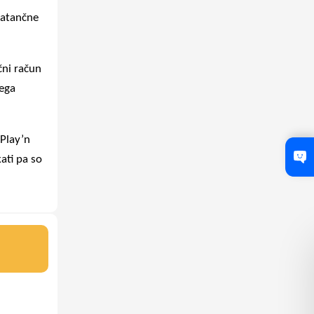
 Natančne
čni račun
kega
 Play’n
ati pa so