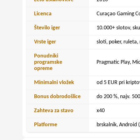
Licenca
Curaçao Gaming Co
Število iger
10.000+ slotov, sku
Vrste iger
sloti, poker, ruleta,
Ponudniki
programske
Pragmatic Play, Mic
opreme
Minimalni vložek
od 5 EUR pri kripto
Bonus dobrodošlice
do 200 %, najv. 500
Zahteva za stavo
x40
Platforme
brskalnik, Android (