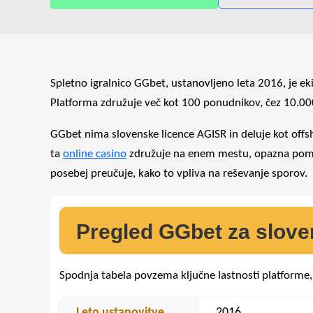
Spletno igralnico GGbet, ustanovljeno leta 2016, je e
Platforma združuje več kot 100 ponudnikov, čez 10.000
GGbet nima slovenske licence AGISR in deluje kot offsho
ta
online casino
združuje na enem mestu, opazna poman
posebej preučuje, kako to vpliva na reševanje sporov.
Pregled GGbet za slove
Spodnja tabela povzema ključne lastnosti platforme,
Leto ustanovitve
2016