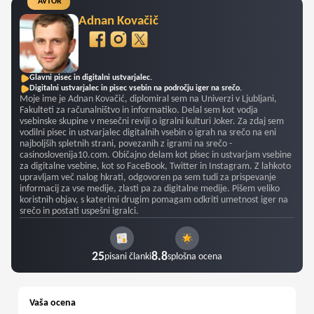
AVTOR
Adnan Kovačič
Glavni pisec in digitalni ustvarjalec.
Digitalni ustvarjalec in pisec vsebin na področju iger na srečo.
Moje ime je Adnan Kovačić, diplomiral sem na Univerzi v Ljubljani,
Fakulteti za računalništvo in informatiko. Delal sem kot vodja
vsebinske skupine v mesečni reviji o igralni kulturi Joker. Za zdaj sem
vodilni pisec in ustvarjalec digitalnih vsebin o igrah na srečo na eni
najboljših spletnih strani, povezanih z igrami na srečo -
casinoslovenija10.com. Običajno delam kot pisec in ustvarjam vsebine
za digitalne vsebine, kot so FaceBook, Twitter in Instagram. Z lahkoto
upravljam več nalog hkrati, odgovoren pa sem tudi za prispevanje
informacij za vse medije, zlasti pa za digitalne medije. Pišem veliko
koristnih objav, s katerimi drugim pomagam odkriti umetnost iger na
srečo in postati uspešni igralci.
25
8.8
pisani članki
splošna ocena
Vaša ocena