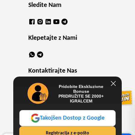
Sledite Nam
Klepetajte z Nami
Kontaktirajte Nas
Pridobite Ekskluzivne
slovenija@casino10.network
Bonuse
+16469802413
PRIDRUŽITE SE 2000+
IGRALCEM
Sodelujte z Nami
Takojšen Dostop z Google
info@casino10.network
Registracija z e-pošto