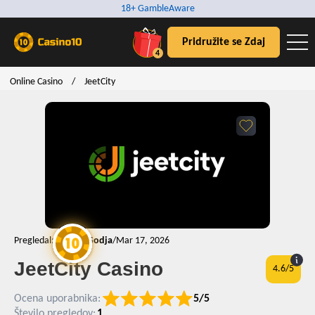
18+ GambleAware
Pridružite se Zdaj
4
Online Casino
/
JeetCity
Pregledal:
Angelca Sodja
/
Mar 17, 2026
JeetCity Casino
4.6
/5
Ocena uporabnika:
5/5
Število pregledov:
1