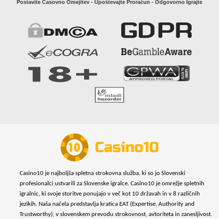
Postavite Časovno Omejitev - Upoštevajte Proračun - Odgovorno Igrajte
Casino10 je najboljša spletna strokovna služba, ki so jo Slovenski
profesionalci ustvarili za Slovenske igralce. Casino10 je omrežje spletnih
igralnic, ki svoje storitve ponujajo v več kot 10 državah in v 8 različnih
jezikih. Naša načela predstavlja kratica EAT (Expertise, Authority and
Trustworthy), v slovenskem prevodu strokovnost, avtoriteta in zanesljivost.