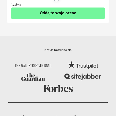
*Izbirno
We stand with people of Ukraine.
Oddajte svojo oceno
Russia is not “just” attacking the Ukraine people.
This is a war against democratic values, human rights
and peace. We can make impact and help with our
donations.
Donate Option 1
Kot Je Razvidno Na
Donate Option 2