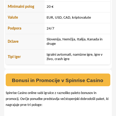
Minimalni polog
20 €
Valute
EUR, USD, CAD, kriptovalute
Podpora
24/7
Slovenija, Nemčija, Italija, Kanada in
Države
druge
Igralni avtomati, namizne igre, igre v
Tipi iger
živo, crash igre
Bonusi in Promocije v Spinrise Casino
Spinrise Casino online vabi igralce z raznoliko paleto bonusov in
promocij. Osrčje ponudbe predstavlja večstopenjski dobrodošli paket, ki
nagrajuje prve tri pologe: