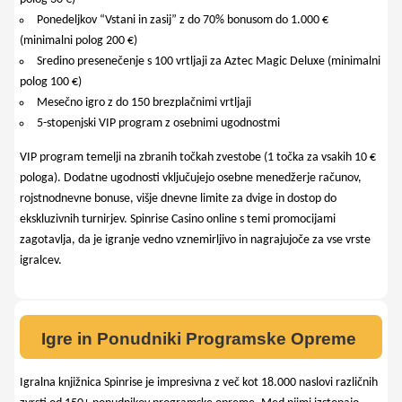
Ponedeljkov “Vstani in zasij” z do 70% bonusom do 1.000 €
(minimalni polog 200 €)
Sredino presenečenje s 100 vrtljaji za Aztec Magic Deluxe (minimalni
polog 100 €)
Mesečno igro z do 150 brezplačnimi vrtljaji
5-stopenjski VIP program z osebnimi ugodnostmi
VIP program temelji na zbranih točkah zvestobe (1 točka za vsakih 10 €
pologa). Dodatne ugodnosti vključujejo osebne menedžerje računov,
rojstnodnevne bonuse, višje dnevne limite za dvige in dostop do
ekskluzivnih turnirjev. Spinrise Casino online s temi promocijami
zagotavlja, da je igranje vedno vznemirljivo in nagrajujoče za vse vrste
igralcev.
Igre in Ponudniki Programske Opreme
Igralna knjižnica Spinrise je impresivna z več kot 18.000 naslovi različnih