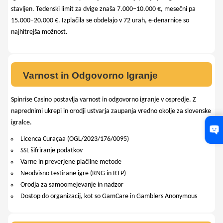
stavljen. Tedenski limit za dvige znaša 7.000–10.000 €, mesečni pa
15.000–20.000 €. Izplačila se obdelajo v 72 urah, e-denarnice so
najhitrejša možnost.
Varnost in Odgovorno Igranje
Spinrise Casino postavlja varnost in odgovorno igranje v ospredje. Z
naprednimi ukrepi in orodji ustvarja zaupanja vredno okolje za slovenske
igralce.
Licenca Curaçaa (OGL/2023/176/0095)
SSL šifriranje podatkov
Varne in preverjene plačilne metode
Neodvisno testirane igre (RNG in RTP)
Orodja za samoomejevanje in nadzor
Dostop do organizacij, kot so GamCare in Gamblers Anonymous