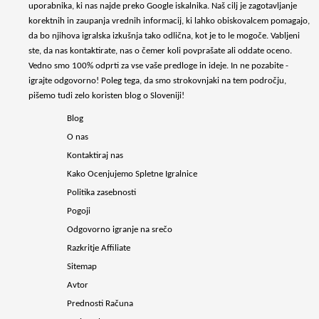
uporabnika, ki nas najde preko Google iskalnika. Naš cilj je zagotavljanje
korektnih in zaupanja vrednih informacij, ki lahko obiskovalcem pomagajo,
da bo njihova igralska izkušnja tako odlična, kot je to le mogoče. Vabljeni
ste, da nas kontaktirate, nas o čemer koli povprašate ali oddate oceno.
Vedno smo 100% odprti za vse vaše predloge in ideje. In ne pozabite -
igrajte odgovorno! Poleg tega, da smo strokovnjaki na tem področju,
pišemo tudi zelo koristen blog o Sloveniji!
Blog
O nas
Kontaktiraj nas
Kako Ocenjujemo Spletne Igralnice
Politika zasebnosti
Pogoji
Odgovorno igranje na srečo
Razkritje Affiliate
Sitemap
Avtor
Prednosti Računa