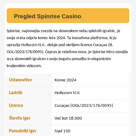
Pregled Spinrise Casino
Spinrise, najnovejša zvezda na slovenskem nebu spletnih igralnic, je
svoja vrata odprla konec leta 2024. Ta inovativna platforma, ki jo
upravlja Hollycorn N.V., deluje pod okriljem licence Curaçaa (št.
OGL/2023/176/0095). Čeprav je relativno nova, je Spinrise hitro osvojila
srca slovenskih igralcev s svojo bogato ponudbo in elegantnim
kraljevskim videzom.
Ustanovitev
Konec 2024
Lastnik
Hollycorn N.V.
Licenca
Curaçao (OGL/2023/176/0095)
Število iger
Več kot 18.000
Ponudniki iger
Nad 150