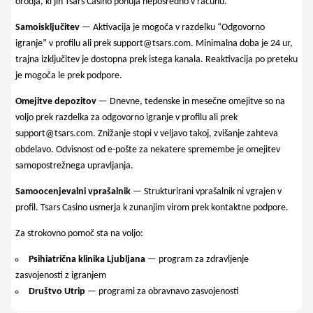
orodja, ki jih Tsars Casino ponuja neposredno v računu.
Samoisključitev
— Aktivacija je mogoča v razdelku “Odgovorno
igranje” v profilu ali prek support@tsars.com. Minimalna doba je 24 ur,
trajna izključitev je dostopna prek istega kanala. Reaktivacija po preteku
je mogoča le prek podpore.
Omejitve depozitov
— Dnevne, tedenske in mesečne omejitve so na
voljo prek razdelka za odgovorno igranje v profilu ali prek
support@tsars.com. Znižanje stopi v veljavo takoj, zvišanje zahteva
obdelavo. Odvisnost od e-pošte za nekatere spremembe je omejitev
samopostrežnega upravljanja.
Samoocenjevalni vprašalnik
— Strukturirani vprašalnik ni vgrajen v
profil. Tsars Casino usmerja k zunanjim virom prek kontaktne podpore.
Za strokovno pomoč sta na voljo:
Psihiatrična klinika Ljubljana
— program za zdravljenje
zasvojenosti z igranjem
Društvo Utrip
— programi za obravnavo zasvojenosti