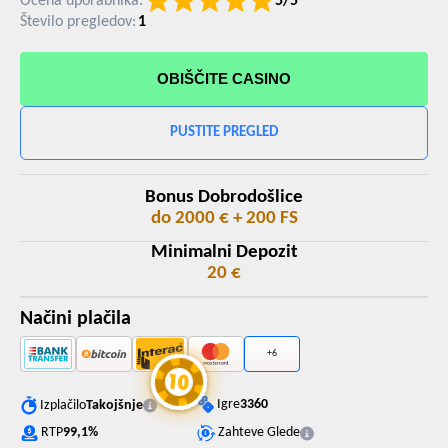
Ocena uporabnika:
5/5
Število pregledov:
1
OBIŠČITE CASINO
PUSTITE PREGLED
Bonus Dobrodošlice
do 2000 € + 200 FS
Minimalni Depozit
20 €
Načini plačila
+6
Igre
3360
Izplačilo
Takojšnje
RTP
99,1%
Zahteve Glede