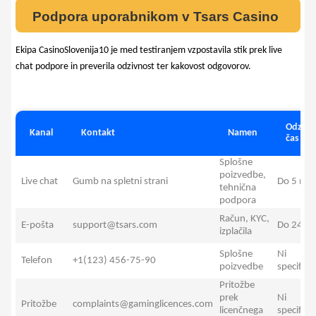
Podpora uporabnikom v Tsars Casino
Ekipa CasinoSlovenija10 je med testiranjem vzpostavila stik prek live
chat podpore in preverila odzivnost ter kakovost odgovorov.
Odzivn
Kanal
Kontakt
Namen
čas
Splošne
poizvedbe,
Live chat
Gumb na spletni strani
Do 5 min
tehnična
podpora
Račun, KYC,
E-pošta
support@tsars.com
Do 24 ur
izplačila
Splošne
Ni
Telefon
+1(123) 456-75-90
poizvedbe
specifici
Pritožbe
prek
Ni
Pritožbe
complaints@gaminglicences.com
licenčnega
specifici