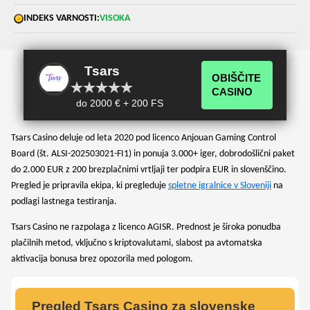
INDEKS VARNOSTI:
VISOKA
Tsars
OBIŠČITE
CASINO
do 2000 € + 200 FS
Tsars Casino deluje od leta 2020 pod licenco Anjouan Gaming Control
Board (št. ALSI-202503021-FI1) in ponuja 3.000+ iger, dobrodošlični paket
do 2.000 EUR z 200 brezplačnimi vrtljaji ter podpira EUR in slovenščino.
Pregled je pripravila ekipa, ki pregleduje
spletne igralnice v Sloveniji
na
podlagi lastnega testiranja.
Tsars Casino ne razpolaga z licenco AGISR. Prednost je široka ponudba
plačilnih metod, vključno s kriptovalutami, slabost pa avtomatska
aktivacija bonusa brez opozorila med pologom.
Pregled Tsars Casino za slovenske