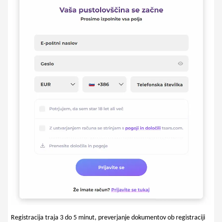
Registracija traja 3 do 5 minut, preverjanje dokumentov ob registraciji