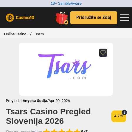
18+ GambleAware
Pridružite se Zdaj
4
Online Casino
/
Tsars
Ekskluzivni casino bonusi SL
225% do 600
PREJMITE BONUS
€+ 275 FS
250% do
3,000 € +
PREJMITE BONUS
350 FS
250% do
2,500 € +
PREJMITE BONUS
250 FS
400% do
3000 € + 300
PREJMITE BONUS
Pregledal:
Angelca Sodja
/
Apr 20, 2026
FS
Tsars Casino Pregled
4.7
/5
Slovenija 2026