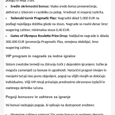
pologu in velja 3 dni.
Sredin skrivnostni bonus:
Vsako sredo bonus presenečenja,
aktiviran z izborom v razdelku za polog. Vrednost ni vnaprej razkrita.
Tedenski turnir Pragmatic Play:
Nagradni sklad 5.000 EUR na
podlagi najvišjega dobitka glede na stavo. Nagrade so realni denar brez
wagering zahtev; minimalna stava 0,40 EUR.
Gates of Olympus Roulette Prize Drop:
Naključne nagrade iz sklada
300.000 EUR (promocija Pragmatic Play, omejena obdobja), brez
wagering zahtev.
VIP program in nagrade za redne igralce
Sistem zvestobe temelji na zbiranju točk z dejanskim igranjem; točke je
mogoče zamenjati za bonuse in ugodnosti. Natančni pragovi nivojev in
menjalni tečaji niso javno objavljeni, pogoji na višjih nivojih se določajo
individualno. Višji VIP nivoji prinašajo prednostno obravnavo izplačil in
osebnega skrbnika računa.
Pogoji bonusov in zahteve za igranje
Vsi bonusi vsebujejo pogoje, ki vplivajo na dostopnost sredstev:
Wagering zahteva najmanj 25x vsote bonusa in realnega denarja