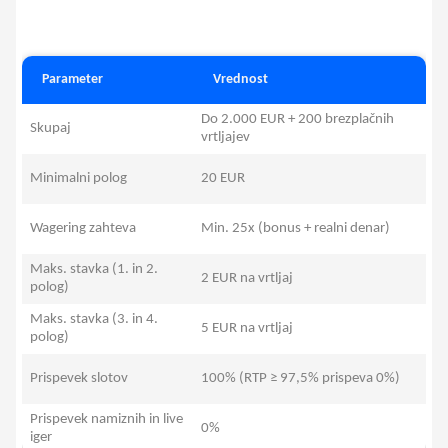
Parameter
Vrednost
Do 2.000 EUR + 200 brezplačnih
Skupaj
vrtljajev
Minimalni polog
20 EUR
Wagering zahteva
Min. 25x (bonus + realni denar)
Maks. stavka (1. in 2.
2 EUR na vrtljaj
polog)
Maks. stavka (3. in 4.
5 EUR na vrtljaj
polog)
Prispevek slotov
100% (RTP ≥ 97,5% prispeva 0%)
Prispevek namiznih in live
0%
iger