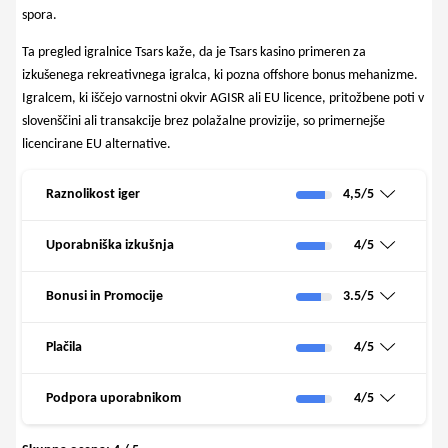
spora.
Ta pregled igralnice Tsars kaže, da je Tsars kasino primeren za
izkušenega rekreativnega igralca, ki pozna offshore bonus mehanizme.
Igralcem, ki iščejo varnostni okvir AGISR ali EU licence, pritožbene poti v
slovenščini ali transakcije brez polažalne provizije, so primernejše
licencirane EU alternative.
Raznolikost iger
4,5
/5
Uporabniška izkušnja
4
/5
Bonusi in Promocije
3.5
/5
Plačila
4
/5
Podpora uporabnikom
4
/5