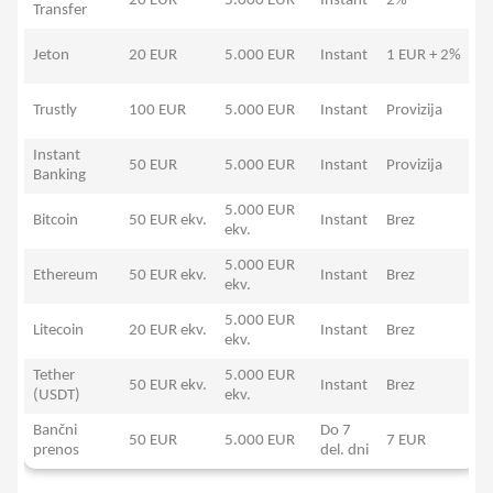
20 EUR
5.000 EUR
Instant
2%
Transfer
Jeton
20 EUR
5.000 EUR
Instant
1 EUR + 2%
Trustly
100 EUR
5.000 EUR
Instant
Provizija
Instant
50 EUR
5.000 EUR
Instant
Provizija
Banking
5.000 EUR
Bitcoin
50 EUR ekv.
Instant
Brez
ekv.
5.000 EUR
Ethereum
50 EUR ekv.
Instant
Brez
ekv.
5.000 EUR
Litecoin
20 EUR ekv.
Instant
Brez
ekv.
Tether
5.000 EUR
50 EUR ekv.
Instant
Brez
(USDT)
ekv.
Bančni
Do 7
50 EUR
5.000 EUR
7 EUR
prenos
del. dni