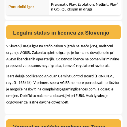
Pragmatic Play, Evolution, NetEnt, Play’
Ponudniki iger
n GO, Quickspin in drugi
Legalni status in licenca za Slovenijo
V Sloveniji ureja igre na srečo Zakon o igrah na srečo (ZIS), nadzorni
organ je AGISR. Zakonito spletno igranje je formalno dovoljeno le pri
AGISR licenciranih operaterjih. Odsotnost licence ne pomeni kriminalne
prepovedi za posameznega igralca, temveč regulatorni razkorak.
Tsars deluje pod licenco Anjouan Gaming Control Board (TRINK N.V.,
reg. št. 163848). V primeru spora AGISR ne more posredovati; pritožbo
je mogoče nasloviti na complaints@gaminglicences.com, a doseg je
omejen. Dobički so načeloma obdavčljivi pri FURS. Vsak igralec je
odgovoren za lastne davčne obveznosti.
Varnost in zaščita igralcev pri Tsars