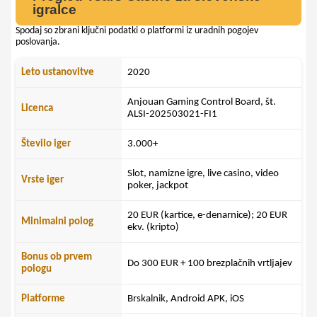
igralce
Spodaj so zbrani ključni podatki o platformi iz uradnih pogojev
poslovanja.
Leto ustanovitve
2020
Anjouan Gaming Control Board, št.
Licenca
ALSI-202503021-FI1
Število iger
3.000+
Slot, namizne igre, live casino, video
Vrste iger
poker, jackpot
20 EUR (kartice, e-denarnice); 20 EUR
Minimalni polog
ekv. (kripto)
Bonus ob prvem
Do 300 EUR + 100 brezplačnih vrtljajev
pologu
Platforme
Brskalnik, Android APK, iOS