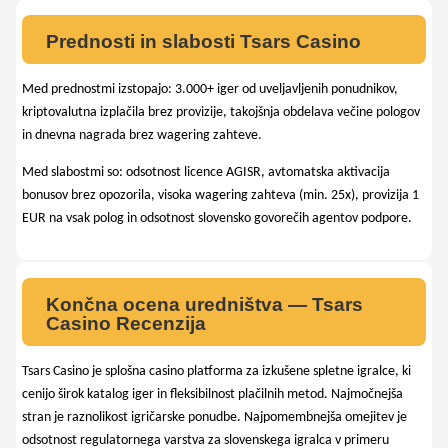
Prednosti in slabosti Tsars Casino
Med prednostmi izstopajo: 3.000+ iger od uveljavljenih ponudnikov,
kriptovalutna izplačila brez provizije, takojšnja obdelava večine pologov
in dnevna nagrada brez wagering zahteve.
Med slabostmi so: odsotnost licence AGISR, avtomatska aktivacija
bonusov brez opozorila, visoka wagering zahteva (min. 25x), provizija 1
EUR na vsak polog in odsotnost slovensko govorečih agentov podpore.
Končna ocena uredništva — Tsars
Casino Recenzija
Tsars Casino je splošna casino platforma za izkušene spletne igralce, ki
cenijo širok katalog iger in fleksibilnost plačilnih metod. Najmočnejša
stran je raznolikost igričarske ponudbe. Najpomembnejša omejitev je
odsotnost regulatornega varstva za slovenskega igralca v primeru