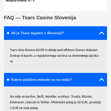
Skupna ocena: 4 / 5
FAQ — Tsars Casino Slovenija
Ali je Tsars legalen v Sloveniji?
Tsars nima licence AGISR in deluje pod offshore licenco Anjouan.
Dostop ni kazniv, a regulatornega varstva za slovenskega igralca
ni.
Katere plačilne metode so na voljo?
Na voljo so kartice, Skrill, Neteller, ecoPayz, Trustly, Bitcoin,
Ethereum, Litecoin in Tether. Minimalni polog je 20 EUR, provizija
1 EUR na vsak polog.