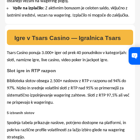
ostanejo vezani na wagering pogoj.
Vpliv na izplačilo:
Z aktivnim bonusom je celoten saldo, vključno z
lastnimi sredstvi, vezan na wagering. Izplačilo ni mogoče do zaključka.
Igre v Tsars Casino — Igralnica Tsars
Tsars Casino ponuja 3.000+ iger od prek 40 ponudnikov v kategorijah:
sloti, namizne igre, live casino, video poker in jackpot igre.
Slot igre in RTP razpon
Biblioteka slotov obsega 2.500+ naslovov z RTP v razponu od 94% do
97%. Nizko in srednje volatilni sloti z RTP nad 95% so primernejši za
sistematično izpolnjevanje wagering zahteve. Sloti z RTP 97,5% ali več
ne prispevajo k wageringu.
5 izbranih slotov
Spodnja tabela prikazuje naslove, potrjeno dostopne na platformi, in
pokriva različne profile volatilnosti za lažjo izbiro glede na wagering
strategijo.