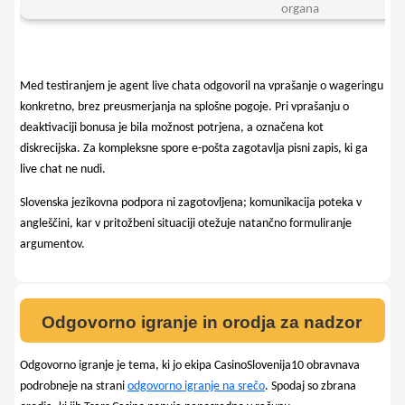
organa
Med testiranjem je agent live chata odgovoril na vprašanje o wageringu
konkretno, brez preusmerjanja na splošne pogoje. Pri vprašanju o
deaktivaciji bonusa je bila možnost potrjena, a označena kot
diskrecijska. Za kompleksne spore e-pošta zagotavlja pisni zapis, ki ga
live chat ne nudi.
Slovenska jezikovna podpora ni zagotovljena; komunikacija poteka v
angleščini, kar v pritožbeni situaciji otežuje natančno formuliranje
argumentov.
Odgovorno igranje in orodja za nadzor
Odgovorno igranje je tema, ki jo ekipa CasinoSlovenija10 obravnava
podrobneje na strani
odgovorno igranje na srečo
. Spodaj so zbrana