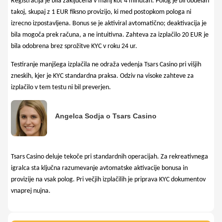
Registracija je bila zaključena v manj kot 4 minutah. Polog je bil obdelan
takoj, skupaj z 1 EUR fiksno provizijo, ki med postopkom pologa ni
izrecno izpostavljena. Bonus se je aktiviral avtomatično; deaktivacija je
bila mogoča prek računa, a ne intuitivna. Zahteva za izplačilo 20 EUR je
bila odobrena brez sprožitve KYC v roku 24 ur.
Testiranje manjšega izplačila ne odraža vedenja Tsars Casino pri višjih
zneskih, kjer je KYC standardna praksa. Odziv na visoke zahteve za
izplačilo v tem testu ni bil preverjen.
Angelca Sodja o Tsars Casino
Tsars Casino deluje tekoče pri standardnih operacijah. Za rekreativnega
igralca sta ključna razumevanje avtomatske aktivacije bonusa in
provizije na vsak polog. Pri večjih izplačilih je priprava KYC dokumentov
vnaprej nujna.