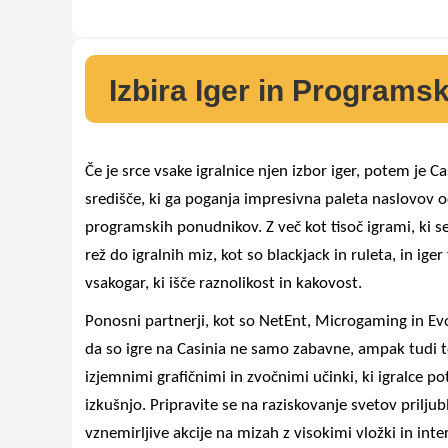
Izbira Iger in Programs
Če je srce vsake igralnice njen izbor iger, potem je C
središče, ki ga poganja impresivna paleta naslovov 
programskih ponudnikov. Z več kot tisoč igrami, ki se
rež do igralnih miz, kot so blackjack in ruleta, in iger 
vsakogar, ki išče raznolikost in kakovost.
Ponosni partnerji, kot so NetEnt, Microgaming in Ev
da so igre na Casinia ne samo zabavne, ampak tudi t
izjemnimi grafičnimi in zvočnimi učinki, ki igralce p
izkušnjo. Pripravite se na raziskovanje svetov priljub
vznemirljive akcije na mizah z visokimi vložki in inter