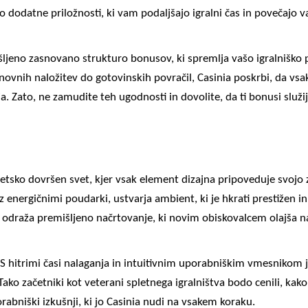
This is a war against democratic values, human rights and peace.
 dodatne priložnosti, ki vam podaljšajo igralni čas in povečajo v
We can make impact and help with our donations.
ljeno zasnovano strukturo bonusov, ki spremlja vašo igralniško p
Donate Option 1
ovnih naložitev do gotovinskih povračil, Casinia poskrbi, da vsa
a. Zato, ne zamudite teh ugodnosti in dovolite, da ti bonusi služij
Donate Option 2
stetsko dovršen svet, kjer vsak element dizajna pripoveduje svojo
 energičnimi poudarki, ustvarja ambient, ki je hkrati prestižen in 
j odraža premišljeno načrtovanje, ki novim obiskovalcem olajša n
. S hitrimi časi nalaganja in intuitivnim uporabniškim vmesnikom j
ako začetniki kot veterani spletnega igralništva bodo cenili, kako
orabniški izkušnji, ki jo Casinia nudi na vsakem koraku.