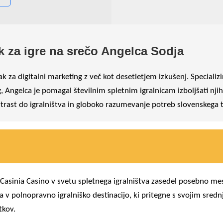
k za igre na srečo Angelca Sodja
k za digitalni marketing z več kot desetletjem izkušenj. Specializ
g, Angelca je pomagal številnim spletnim igralnicam izboljšati nji
strast do igralništva in globoko razumevanje potreb slovenskega t
 Casinia Casino v svetu spletnega igralništva zasedel posebno mes
ta v polnopravno igralniško destinacijo, ki pritegne s svojim sred
tkov.