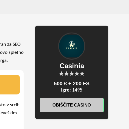
iran za SEO
hovo spletno
rga.
Casinia
500 € + 200 FS
Igre:
1495
to v srcih
OBIŠČITE CASINO
njeveškim