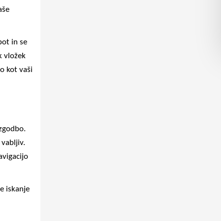
aše
ot in se
k vložek
o kot vaši
 zgodbo.
vabljiv.
avigacijo
e iskanje