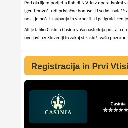
Pod okriljem podjetja Rabidi N.V. in z operativnimi
iger, temveč tudi privlačne bonuse, ki so kot nalašč z
nosi, je pečat zaupanja in varnosti, ki ga igralci ceni
Ali je lahko Casinia Casino vaša naslednja postaja n
uveljavila v Sloveniji in zakaj si zasluži vašo pozornos
Registracija in Prvi Vtis
Casinia