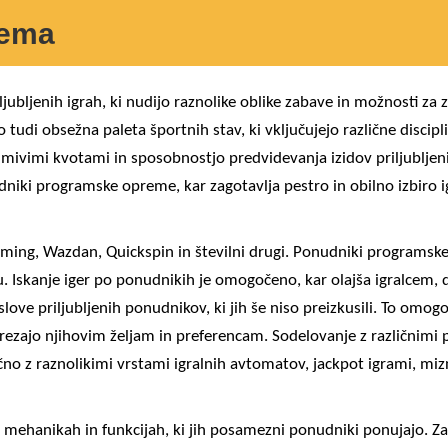
rema
jubljenih igrah, ki nudijo raznolike oblike zabave in možnosti za
o tudi obsežna paleta športnih stav, ki vključujejo različne discipl
nimivimi kvotami in sposobnostjo predvidevanja izidov priljubljen
niki programske opreme, kar zagotavlja pestro in obilno izbiro i
ming, Wazdan, Quickspin in številni drugi. Ponudniki programs
u. Iskanje iger po ponudnikih je omogočeno, kar olajša igralcem, 
aslove priljubljenih ponudnikov, ki jih še niso preizkusili. To omog
strezajo njihovim željam in preferencam. Sodelovanje z različnimi
čno z raznolikimi vrstami igralnih avtomatov, jackpot igrami, mi
nih mehanikah in funkcijah, ki jih posamezni ponudniki ponujajo. Za