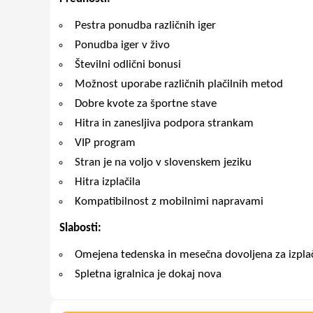
Pestra ponudba različnih iger
Ponudba iger v živo
Številni odlični bonusi
Možnost uporabe različnih plačilnih metod
Dobre kvote za športne stave
Hitra in zanesljiva podpora strankam
VIP program
Stran je na voljo v slovenskem jeziku
Hitra izplačila
Kompatibilnost z mobilnimi napravami
Slabosti:
Omejena tedenska in mesečna dovoljena za izplač
Spletna igralnica je dokaj nova