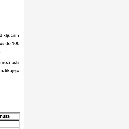
d ključnih
nus do 100
.
e možnosti
azlikujejo
onusa