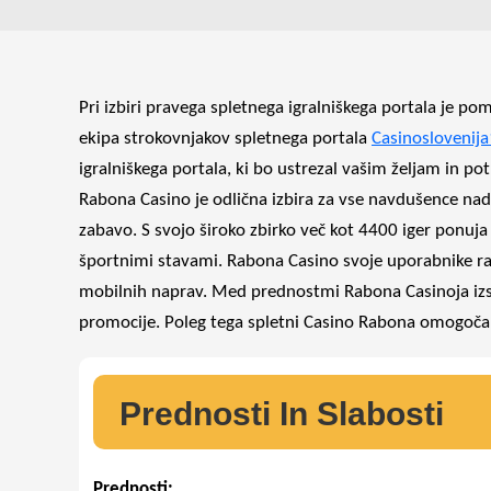
Pri izbiri pravega spletnega igralniškega portala je 
ekipa strokovnjakov spletnega portala
Casinoslovenij
igralniškega portala, ki bo ustrezal vašim željam in 
Rabona Casino je odlična izbira za vse navdušence nad 
zabavo. S svojo široko zbirko več kot 4400 iger ponuja 
športnimi stavami. Rabona Casino svoje uporabnike razv
mobilnih naprav. Med prednostmi Rabona Casinoja izstopa
promocije. Poleg tega spletni Casino Rabona omogoča up
Prednosti In Slabosti
Prednosti: