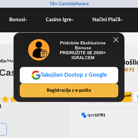
18+ GambleAware
Bonusi
Casino Igre
Načini Plačil
Pridobite Ekskluzivne
Bonuse
PRIDRUŽITE SE 2000+
IGRALCEM
dja
/
Mar 18, 2026
Bonus Dobrodošli
100% do 500 € + 200 FS
Casino
Takojšen Dostop z Google
5
/5
Načini plačila
Registracija z e-pošto
:
5/5
1
Igre
10781