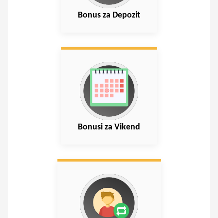
Bonus za Depozit
Bonusi za Vikend