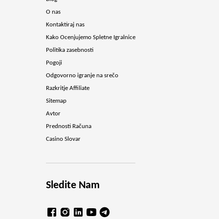
O nas
Kontaktiraj nas
Kako Ocenjujemo Spletne Igralnice
Politika zasebnosti
Pogoji
Odgovorno igranje na srečo
Razkritje Affiliate
Sitemap
Avtor
Prednosti Računa
Casino Slovar
Sledite Nam