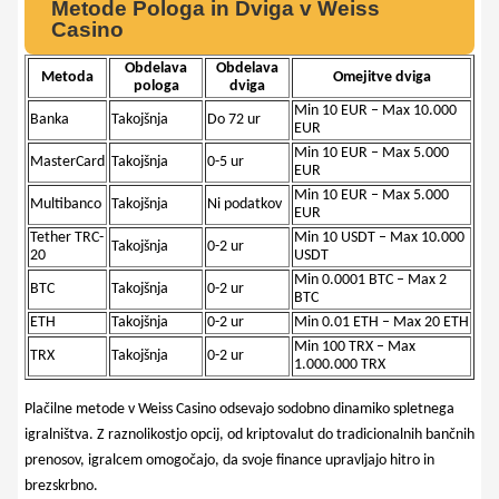
Metode Pologa in Dviga v Weiss
Casino
Obdelava
Obdelava
Metoda
Omejitve dviga
pologa
dviga
Min 10 EUR – Max 10.000
Banka
Takojšnja
Do 72 ur
EUR
Min 10 EUR – Max 5.000
MasterCard
Takojšnja
0-5 ur
EUR
Min 10 EUR – Max 5.000
Multibanco
Takojšnja
Ni podatkov
EUR
Tether TRC-
Min 10 USDT – Max 10.000
Takojšnja
0-2 ur
20
USDT
Min 0.0001 BTC – Max 2
BTC
Takojšnja
0-2 ur
BTC
ETH
Takojšnja
0-2 ur
Min 0.01 ETH – Max 20 ETH
Min 100 TRX – Max
TRX
Takojšnja
0-2 ur
1.000.000 TRX
Plačilne metode v Weiss Casino odsevajo sodobno dinamiko spletnega
igralništva. Z raznolikostjo opcij, od kriptovalut do tradicionalnih bančnih
prenosov, igralcem omogočajo, da svoje finance upravljajo hitro in
brezskrbno.