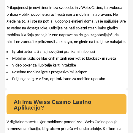
Prilagojenost je novi sinonim za svobodo, in v Weiss Casino, ta svoboda
prihaja v obliki popolne združljivosti iger z mobilnimi napravami. Ne
glede na to, ali ste na poti ali udobno zleknjeni doma, vaše najljubše igre
so vedno na dosegu roke. Odkrijte na naši spletni strani kako gladko
mobilna izkušnja prehaja iz ene naprave na drugo, zagotavljajoč, da
nikoli ne zamudite priložnosti za zmago, ne glede na to, kje se nahajate.
Igralni avtomati z najnovejšimi grafikami in bonusi
Mobilne različice klasičnih miznih iger kot so blackjack in ruleta
Video poker za ljubitelje kart in taktike
Posebne mobilne igre s progresivnimi jackpoti
Priljubljene igre v živo, optimizirane za mobilno uporabo
Ali Ima Weiss Casino Lastno
Aplikacijo?
We stand with people of Ukraine.
V digitalnem svetu, kjer mobilnost pomeni vse, Weiss Casino ponuja
Russia is not “just” attacking the Ukraine people.
This is a war against democratic values, human rights
namensko aplikacijo, ki igralcem prinaša vrhunsko udobje. S klikom na