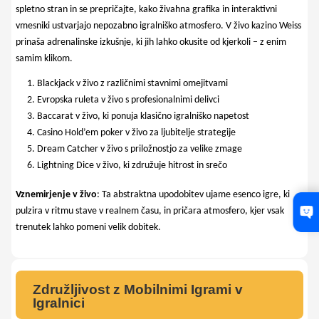
spletno stran in se prepričajte, kako živahna grafika in interaktivni
vmesniki ustvarjajo nepozabno igralniško atmosfero. V živo kazino Weiss
prinaša adrenalinske izkušnje, ki jih lahko okusite od kjerkoli – z enim
samim klikom.
Blackjack v živo z različnimi stavnimi omejitvami
Evropska ruleta v živo s profesionalnimi delivci
Baccarat v živo, ki ponuja klasično igralniško napetost
Casino Hold’em poker v živo za ljubitelje strategije
Dream Catcher v živo s priložnostjo za velike zmage
Lightning Dice v živo, ki združuje hitrost in srečo
Vznemirjenje v živo
: Ta abstraktna upodobitev ujame esenco igre, ki
pulzira v ritmu stave v realnem času, in pričara atmosfero, kjer vsak
trenutek lahko pomeni velik dobitek.
Združljivost z Mobilnimi Igrami v
Igralnici