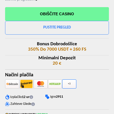
OBIŠČITE CASINO
PUSTITE PREGLED
Bonus Dobrodošlice
350% Do 7000 USDT + 260 FS
Minimalni Depozit
20 €
Načini plačila
+3
Igre
2911
Izplačilo
12 ur
Zahteve Glede