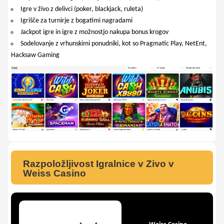
Igre v živo z delivci (poker, blackjack, ruleta)
Igrišče za turnirje z bogatimi nagradami
Jackpot igre in igre z možnostjo nakupa bonus krogov
Sodelovanje z vrhunskimi ponudniki, kot so Pragmatic Play, NetEnt,
Hacksaw Gaming
Razpoložljivost Igralnice v Zivo v
Weiss Casino