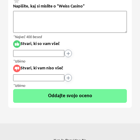
Napišite, kaj si mislite o “
Weiss Casino
”
*Največ 400 besed
Stvari, ki so vam všeč
+
*Izbirno
Stvari, ki vam niso všeč
+
*Izbirno
Oddajte svojo oceno