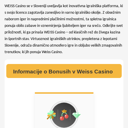
WEISS Casino se v Sloveniji uveljavlja kot inovativna igralniška platforma, ki
s svojo licenco zagotavlja zanesljivo in varno igralniško okolje. Z obsežnim
naborom iger in naprednimi plačilnimi možnostmi, ta spletna igralnica
ponuja obilo zabave in vznemirjenja ljubiteljem iger na srečo. Odkrijte svet
priložnosti, ki ga prinaša WEISS Casino – od klasičnih rež do živega kazina
in športnih stav. Virtuoznost igralniških utrinkov, prepletena z lepotami
Slovenije, odraža dinamično atmosfero igre in obljubo velikih zmagovalnih
trenutkov, ki jih ponuja Weiss Casino.
Informacije o Bonusih v Weiss Casino