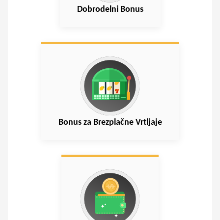
Dobrodelni Bonus
Bonus za Brezplačne Vrtljaje