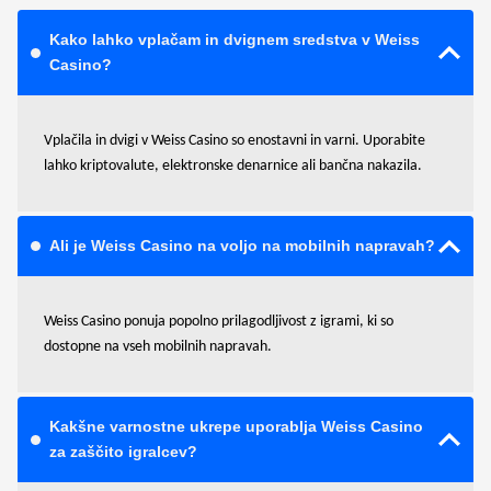
Kako lahko vplačam in dvignem sredstva v Weiss
Casino?
Vplačila in dvigi v Weiss Casino so enostavni in varni. Uporabite
lahko kriptovalute, elektronske denarnice ali bančna nakazila.
Ali je Weiss Casino na voljo na mobilnih napravah?
Weiss Casino ponuja popolno prilagodljivost z igrami, ki so
dostopne na vseh mobilnih napravah.
Kakšne varnostne ukrepe uporablja Weiss Casino
za zaščito igralcev?